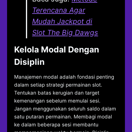
Terencana Agar
Mudah Jackpot di
Slot The Big Dawgs
Kelola Modal Dengan
Disiplin
Manajemen modal adalah fondasi penting
dalam setiap strategi permainan slot.
Tentukan batas kerugian dan target
kemenangan sebelum memulai sesi.
Jangan menggunakan seluruh saldo dalam
satu putaran permainan. Membagi modal
ke dalam beberapa sesi membantu