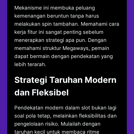
Mekanisme ini membuka peluang
kemenangan beruntun tanpa harus
melakukan spin tambahan. Memahami cara
kerja fitur ini sangat penting sebelum
menerapkan strategi apa pun. Dengan
memahami struktur Megaways, pemain
dapat bermain dengan pendekatan yang
lebih terarah.
Strategi Taruhan Modern
dan Fleksibel
Pendekatan modern dalam slot bukan lagi
soal pola tetap, melainkan fleksibilitas dan
pengelolaan risiko. Mulailah dengan
taruhan kecil untuk membaca ritme