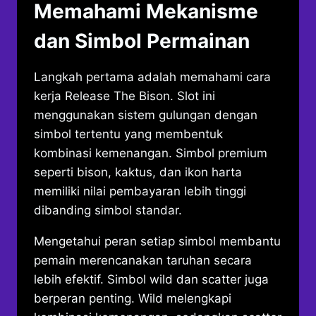
Memahami Mekanisme
dan Simbol Permainan
Langkah pertama adalah memahami cara
kerja Release The Bison. Slot ini
menggunakan sistem gulungan dengan
simbol tertentu yang membentuk
kombinasi kemenangan. Simbol premium
seperti bison, kaktus, dan ikon harta
memiliki nilai pembayaran lebih tinggi
dibanding simbol standar.
Mengetahui peran setiap simbol membantu
pemain merencanakan taruhan secara
lebih efektif. Simbol wild dan scatter juga
berperan penting. Wild melengkapi