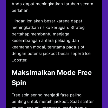
Anda dapat meningkatkan taruhan secara
perlahan.
Hindari lonjakan besar karena dapat
meningkatkan risiko kerugian. Strategi
bertahap membantu menjaga
keseimbangan antara peluang dan
keamanan modal, terutama pada slot
dengan potensi jackpot besar seperti Ice
Lobster.
Maksimalkan Mode Free
Spin
Free spin sering menjadi fase paling
penting untuk meraih jackpot. Saat scatter