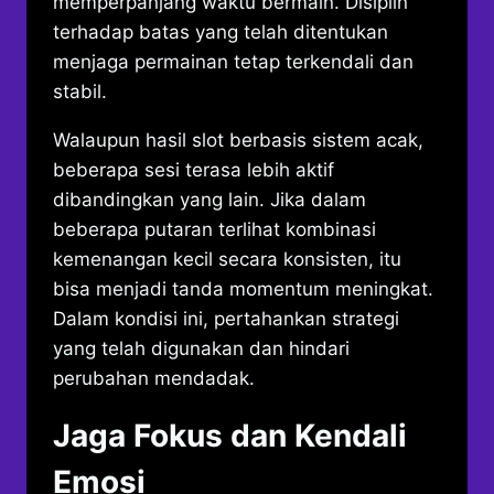
memperpanjang waktu bermain. Disiplin
terhadap batas yang telah ditentukan
menjaga permainan tetap terkendali dan
stabil.
Walaupun hasil slot berbasis sistem acak,
beberapa sesi terasa lebih aktif
dibandingkan yang lain. Jika dalam
beberapa putaran terlihat kombinasi
kemenangan kecil secara konsisten, itu
bisa menjadi tanda momentum meningkat.
Dalam kondisi ini, pertahankan strategi
yang telah digunakan dan hindari
perubahan mendadak.
Jaga Fokus dan Kendali
Emosi