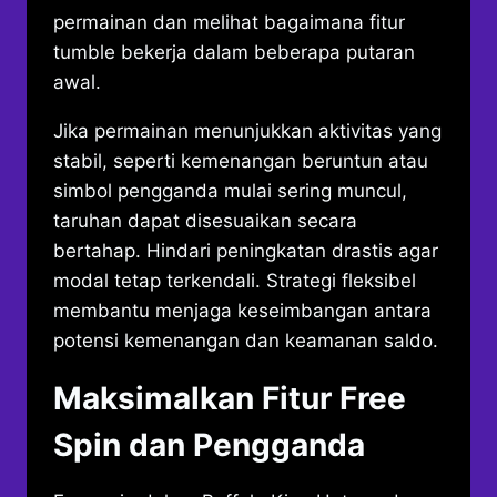
permainan dan melihat bagaimana fitur
tumble bekerja dalam beberapa putaran
awal.
Jika permainan menunjukkan aktivitas yang
stabil, seperti kemenangan beruntun atau
simbol pengganda mulai sering muncul,
taruhan dapat disesuaikan secara
bertahap. Hindari peningkatan drastis agar
modal tetap terkendali. Strategi fleksibel
membantu menjaga keseimbangan antara
potensi kemenangan dan keamanan saldo.
Maksimalkan Fitur Free
Spin dan Pengganda