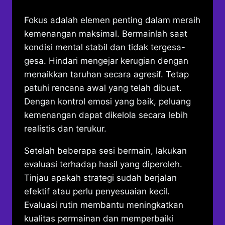
Fokus adalah elemen penting dalam meraih
kemenangan maksimal. Bermainlah saat
kondisi mental stabil dan tidak tergesa-
gesa. Hindari mengejar kerugian dengan
menaikkan taruhan secara agresif. Tetap
patuhi rencana awal yang telah dibuat.
Dengan kontrol emosi yang baik, peluang
kemenangan dapat dikelola secara lebih
realistis dan terukur.
Setelah beberapa sesi bermain, lakukan
evaluasi terhadap hasil yang diperoleh.
Tinjau apakah strategi sudah berjalan
efektif atau perlu penyesuaian kecil.
Evaluasi rutin membantu meningkatkan
kualitas permainan dan memperbaiki