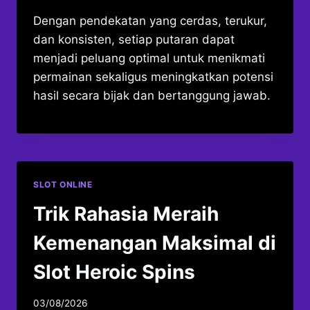
Dengan pendekatan yang cerdas, terukur,
dan konsisten, setiap putaran dapat
menjadi peluang optimal untuk menikmati
permainan sekaligus meningkatkan potensi
hasil secara bijak dan bertanggung jawab.
SLOT ONLINE
Trik Rahasia Meraih
Kemenangan Maksimal di
Slot Heroic Spins
03/08/2026