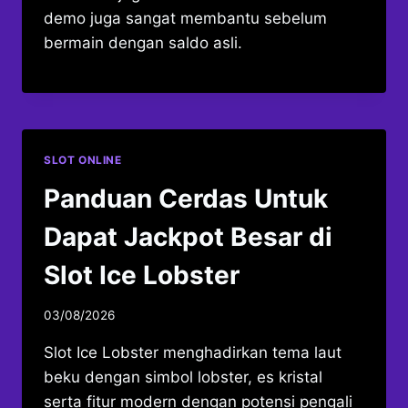
demo juga sangat membantu sebelum
bermain dengan saldo asli.
SLOT ONLINE
Panduan Cerdas Untuk
Dapat Jackpot Besar di
Slot Ice Lobster
03/08/2026
Slot Ice Lobster menghadirkan tema laut
beku dengan simbol lobster, es kristal
serta fitur modern dengan potensi pengali