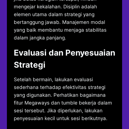
mengejar kekalahan. Disiplin adalah
elemen utama dalam strategi yang
bertanggung jawab. Manajemen modal
yang baik membantu menjaga stabilitas
dalam jangka panjang.
Evaluasi dan Penyesuaian
Strategi
Setelah bermain, lakukan evaluasi
sederhana terhadap efektivitas strategi
yang digunakan. Perhatikan bagaimana
fitur Megaways dan tumble bekerja dalam
sesi tersebut. Jika diperlukan, lakukan
penyesuaian kecil untuk sesi berikutnya.