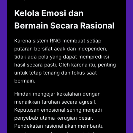
Kelola Emosi dan
Bermain Secara Rasional
Karena sistem RNG membuat setiap
putaran bersifat acak dan independen,
tidak ada pola yang dapat memprediksi
hasil secara pasti. Oleh karena itu, penting
untuk tetap tenang dan fokus saat
bermain.
Hindari mengejar kekalahan dengan
menaikkan taruhan secara agresif.
Keputusan emosional sering menjadi
penyebab utama kerugian besar.
Pendekatan rasional akan membantu