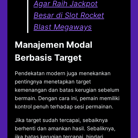
Agar Raih Jackpot
Besar di Slot Rocket
Blast Megaways
Manajemen Modal
Berbasis Target
Pendekatan modern juga menekankan
pentingnya menetapkan target
kemenangan dan batas kerugian sebelum
bermain. Dengan cara ini, pemain memiliki
kontrol penuh terhadap sesi permainan.
Jika target sudah tercapai, sebaiknya
berhenti dan amankan hasil. Sebaliknya,
jika batas kerugian tercapai, hindari