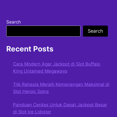
Search
Search
Recent Posts
Cara Modern Agar Jackpot di Slot Buffalo
King Untamed Megaways
Trik Rahasia Meraih Kemenangan Maksimal di
Slot Heroic Spins
Panduan Cerdas Untuk Dapat Jackpot Besar
di Slot Ice Lobster