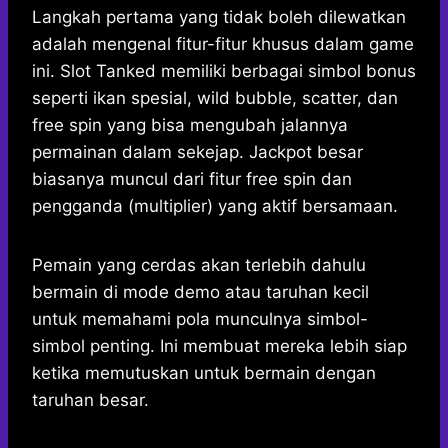
Langkah pertama yang tidak boleh dilewatkan
adalah mengenal fitur-fitur khusus dalam game
ini. Slot Tanked memiliki berbagai simbol bonus
seperti ikan spesial, wild bubble, scatter, dan
free spin yang bisa mengubah jalannya
permainan dalam sekejap. Jackpot besar
biasanya muncul dari fitur free spin dan
pengganda (multiplier) yang aktif bersamaan.
Pemain yang cerdas akan terlebih dahulu
bermain di mode demo atau taruhan kecil
untuk memahami pola munculnya simbol-
simbol penting. Ini membuat mereka lebih siap
ketika memutuskan untuk bermain dengan
taruhan besar.