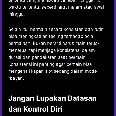
tertentu yang membuatnya lebih “longgar” di
waktu tertentu, seperti larut malam atau awal
minggu.
Selain itu, bermain secara konsisten dan rutin
bisa meningkatkan feeling terhadap pola
permainan. Bukan berarti harus main terus-
menerus, tapi menjaga konsistensi dalam
durasi dan pendekatan saat bermain.
Konsistensi ini penting agar pemain bisa
mengenali kapan slot sedang dalam mode
“bayar”.
Jangan Lupakan Batasan
dan Kontrol Diri