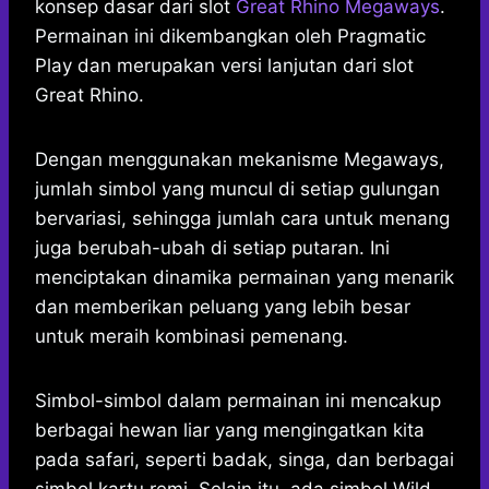
konsep dasar dari slot
Great Rhino Megaways
.
Permainan ini dikembangkan oleh Pragmatic
Play dan merupakan versi lanjutan dari slot
Great Rhino.
Dengan menggunakan mekanisme Megaways,
jumlah simbol yang muncul di setiap gulungan
bervariasi, sehingga jumlah cara untuk menang
juga berubah-ubah di setiap putaran. Ini
menciptakan dinamika permainan yang menarik
dan memberikan peluang yang lebih besar
untuk meraih kombinasi pemenang.
Simbol-simbol dalam permainan ini mencakup
berbagai hewan liar yang mengingatkan kita
pada safari, seperti badak, singa, dan berbagai