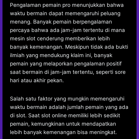
Pengalaman pemain pro menunjukkan bahwa
waktu bermain dapat memengaruhi peluang
menang. Banyak pemain berpengalaman
percaya bahwa ada jam-jam tertentu di mana
mesin slot cenderung memberikan lebih
banyak kemenangan. Meskipun tidak ada bukti
ilmiah yang mendukung klaim ini, banyak
pemain yang melaporkan pengalaman positif
saat bermain di jam-jam tertentu, seperti sore
hari atau akhir pekan.
Salah satu faktor yang mungkin memengaruhi
waktu bermain adalah jumlah pemain yang ada
di slot. Saat slot online memiliki lebih sedikit
pemain, kemungkinan untuk mendapatkan
lebih banyak kemenangan bisa meningkat.