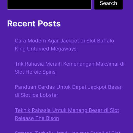
Search
Recent Posts
Cara Modern Agar Jackpot di Slot Buffalo
King Untamed Megaways
Trik Rahasia Meraih Kemenangan Maksimal di
Slot Heroic Spins
Panduan Cerdas Untuk Dapat Jackpot Besar
di Slot Ice Lobster
Teknik Rahasia Untuk Menang Besar di Slot
Release The Bison