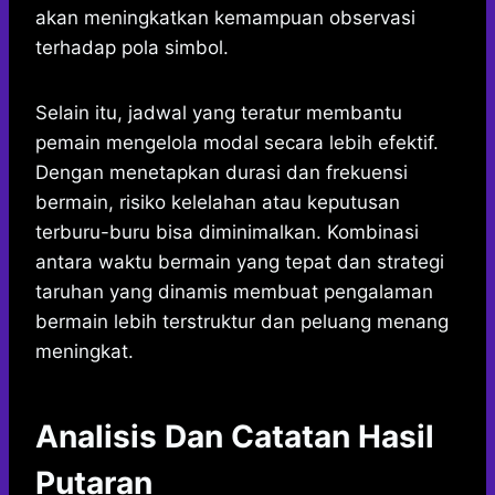
akan meningkatkan kemampuan observasi
terhadap pola simbol.
Selain itu, jadwal yang teratur membantu
pemain mengelola modal secara lebih efektif.
Dengan menetapkan durasi dan frekuensi
bermain, risiko kelelahan atau keputusan
terburu-buru bisa diminimalkan. Kombinasi
antara waktu bermain yang tepat dan strategi
taruhan yang dinamis membuat pengalaman
bermain lebih terstruktur dan peluang menang
meningkat.
Analisis Dan Catatan Hasil
Putaran