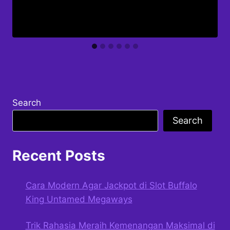
Search
Search
Recent Posts
Cara Modern Agar Jackpot di Slot Buffalo
King Untamed Megaways
Trik Rahasia Meraih Kemenangan Maksimal di