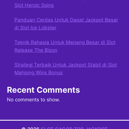
Slot Heroic Spins
Panduan Cerdas Untuk Dapat Jackpot Besar
di Slot Ice Lobster
Teknik Rahasia Untuk Menang Besar di Slot
Release The Bison
Strategi Terbaik Untuk Jackpot Stabil di Slot
Mahjong Wins Bonus
Recent Comments
No comments to show.