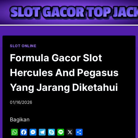
Skip
to
content
SLOT ONLINE
Formula Gacor Slot
Hercules And Pegasus
Yang Jarang Diketahui
01/16/2026
Bagikan
W
F
M
T
S
L
X
S