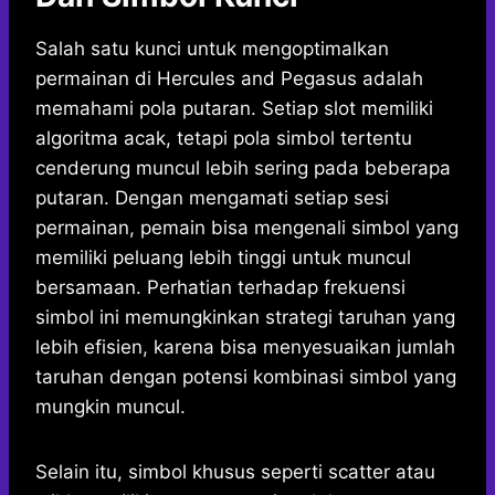
Salah satu kunci untuk mengoptimalkan
permainan di Hercules and Pegasus adalah
memahami pola putaran. Setiap slot memiliki
algoritma acak, tetapi pola simbol tertentu
cenderung muncul lebih sering pada beberapa
putaran. Dengan mengamati setiap sesi
permainan, pemain bisa mengenali simbol yang
memiliki peluang lebih tinggi untuk muncul
bersamaan. Perhatian terhadap frekuensi
simbol ini memungkinkan strategi taruhan yang
lebih efisien, karena bisa menyesuaikan jumlah
taruhan dengan potensi kombinasi simbol yang
mungkin muncul.
Selain itu, simbol khusus seperti scatter atau