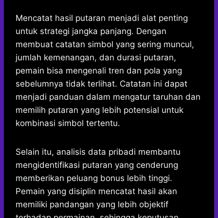
Mencatat hasil putaran menjadi alat penting
untuk strategi jangka panjang. Dengan
membuat catatan simbol yang sering muncul,
jumlah kemenangan, dan durasi putaran,
pemain bisa mengenali tren dan pola yang
sebelumnya tidak terlihat. Catatan ini dapat
menjadi panduan dalam mengatur taruhan dan
memilih putaran yang lebih potensial untuk
kombinasi simbol tertentu.
Selain itu, analisis data pribadi membantu
mengidentifikasi putaran yang cenderung
memberikan peluang bonus lebih tinggi.
Pemain yang disiplin mencatat hasil akan
memiliki pandangan yang lebih objektif
terhadap permainan, sehingga keputusan