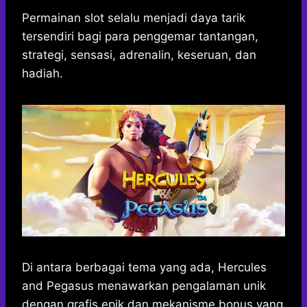
h
a
e
e
k
i
h
a
c
s
l
y
n
a
Permainan slot selalu menjadi daya tarik
t
e
s
e
p
e
r
tersendiri bagi para penggemar tantangan,
s
b
e
g
e
e
strategi, sensasi, adrenalin, keseruan, dan
A
o
n
r
hadiah.
p
o
g
a
p
k
e
m
r
Di antara berbagai tema yang ada, Hercules
and Pegasus menawarkan pengalaman unik
dengan grafis epik dan mekanisme bonus yang