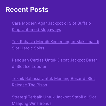
Trik Rahasia Meraih Kemenangan Maksimal di
Slot Heroic Spins
Panduan Cerdas Untuk Dapat Jackpot Besar
di Slot Ice Lobster
Teknik Rahasia Untuk Menang Besar di Slot
Release The Bison
Strategi Terbaik Untuk Jackpot Stabil di Slot
Mahjong Wins Bonus
Recent Comments
No comments to show.