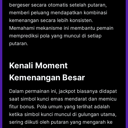
putaran.
Kenali Moment
Kemenangan Besar
Dalam permainan ini, jackpot biasanya didapat
saat simbol kunci emas mendarat dan memicu
fitur bonus. Pola umum yang terlihat adalah
ketika simbol kunci muncul di gulungan utama,
sering diikuti oleh putaran yang mengarah ke
pengisian peti harta karun.
Pengamatan terhadap pola ini penting bagi
pemain yang ingin memaksimalkan peluang
jackpot, karena seringkali momen tersebut