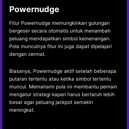
Pola munculnya fitur ini juga dapat dipelajari
dengan cermat.
Biasanya, Powernudge aktif setelah beberapa
putaran tertentu atau ketika simbol tertentu
muncul. Memahami pola ini membantu pemain
mengatur strategi kapan harus bertaruh lebih
besar agar peluang jackpot semakin
meningkat.
Konsistensi dan Kesabaran
Adalah Kunci
Seperti dalam permainan slot manapun,
keberuntungan juga berperan penting. Akan