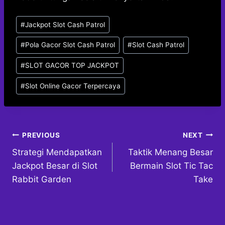
Post
#
Jackpot Slot Cash Patrol
Tags:
#
Pola Gacor Slot Cash Patrol
#
Slot Cash Patrol
#
SLOT GACOR TOP JACKPOT
#
Slot Online Gacor Terpercaya
Post
PREVIOUS
NEXT
Strategi Mendapatkan
Taktik Menang Besar
navigation
Jackpot Besar di Slot
Bermain Slot Tic Tac
Rabbit Garden
Take