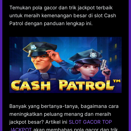
h
a
e
e
k
i
h
a
c
s
l
y
n
a
Temukan pola gacor dan trik jackpot terbaik
t
e
s
e
p
e
r
untuk meraih kemenangan besar di slot Cash
s
b
e
g
e
e
Patrol dengan panduan lengkap ini.
A
o
n
r
p
o
g
a
p
k
e
m
r
Banyak yang bertanya-tanya, bagaimana cara
meningkatkan peluang menang dan meraih
jackpot besar? Artikel ini
SLOT GACOR TOP
JACKPOT
akan membahas pola gacor dan trik