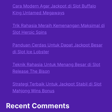
Cara Modern Agar Jackpot di Slot Buffalo
King Untamed Megaways
Trik Rahasia Meraih Kemenangan Maksimal di
Slot Heroic Spins
Panduan Cerdas Untuk Dapat Jackpot Besar
di Slot Ice Lobster
Teknik Rahasia Untuk Menang Besar di Slot
Release The Bison
Strategi Terbaik Untuk Jackpot Stabil di Slot
Mahjong Wins Bonus
Recent Comments