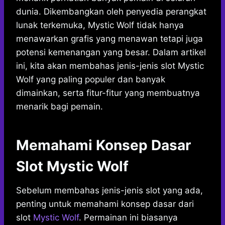
dunia. Dikembangkan oleh penyedia perangkat
lunak terkemuka, Mystic Wolf tidak hanya
menawarkan grafis yang menawan tetapi juga
potensi kemenangan yang besar. Dalam artikel
ini, kita akan membahas jenis-jenis slot Mystic
Wolf yang paling populer dan banyak
dimainkan, serta fitur-fitur yang membuatnya
menarik bagi pemain.
Memahami Konsep Dasar
Slot Mystic Wolf
Sebelum membahas jenis-jenis slot yang ada,
penting untuk memahami konsep dasar dari
slot
Mystic Wolf
. Permainan ini biasanya