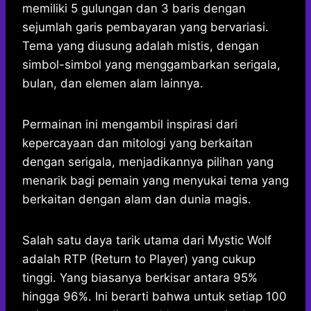
memiliki 5 gulungan dan 3 baris dengan
sejumlah garis pembayaran yang bervariasi.
Tema yang diusung adalah mistis, dengan
simbol-simbol yang menggambarkan serigala,
bulan, dan elemen alam lainnya.
Permainan ini mengambil inspirasi dari
kepercayaan dan mitologi yang berkaitan
dengan serigala, menjadikannya pilihan yang
menarik bagi pemain yang menyukai tema yang
berkaitan dengan alam dan dunia magis.
Salah satu daya tarik utama dari Mystic Wolf
adalah RTP (Return to Player) yang cukup
tinggi. Yang biasanya berkisar antara 95%
hingga 96%. Ini berarti bahwa untuk setiap 100