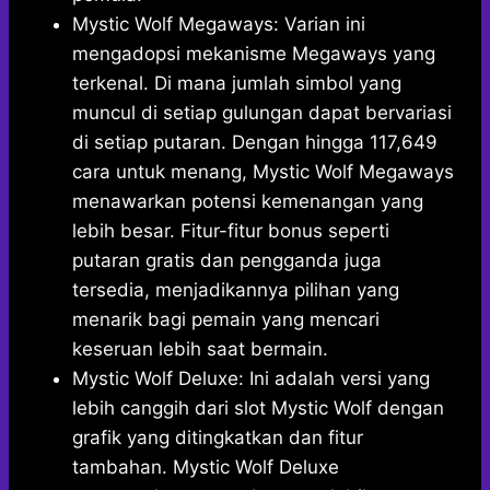
Mystic Wolf Megaways: Varian ini
mengadopsi mekanisme Megaways yang
terkenal. Di mana jumlah simbol yang
muncul di setiap gulungan dapat bervariasi
di setiap putaran. Dengan hingga 117,649
cara untuk menang, Mystic Wolf Megaways
menawarkan potensi kemenangan yang
lebih besar. Fitur-fitur bonus seperti
putaran gratis dan pengganda juga
tersedia, menjadikannya pilihan yang
menarik bagi pemain yang mencari
keseruan lebih saat bermain.
Mystic Wolf Deluxe: Ini adalah versi yang
lebih canggih dari slot Mystic Wolf dengan
grafik yang ditingkatkan dan fitur
tambahan. Mystic Wolf Deluxe