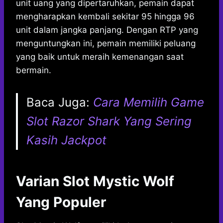
unit uang yang dipertaruhkan, pemain dapat
mengharapkan kembali sekitar 95 hingga 96
unit dalam jangka panjang. Dengan RTP yang
menguntungkan ini, pemain memiliki peluang
yang baik untuk meraih kemenangan saat
bermain.
Baca Juga:
Cara Memilih Game
Slot Razor Shark Yang Sering
Kasih Jackpot
Varian Slot Mystic Wolf
Yang Populer