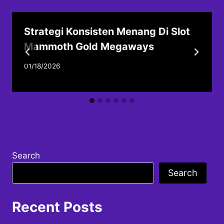
Strategi Konsisten Menang Di Slot
Mammoth Gold Megaways
01/18/2026
Search
Search
Recent Posts