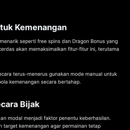
untuk Kemenangan
r menarik seperti free spins dan Dragon Bonus yang
rdas akan memaksimalkan fitur-fitur ini, terutama
secara terus-menerus gunakan mode manual untuk
ola kemenangan secara bertahap.
cara Bijak
aan modal menjadi faktor penentu keberhasilan.
n target kemenangan agar permainan tetap