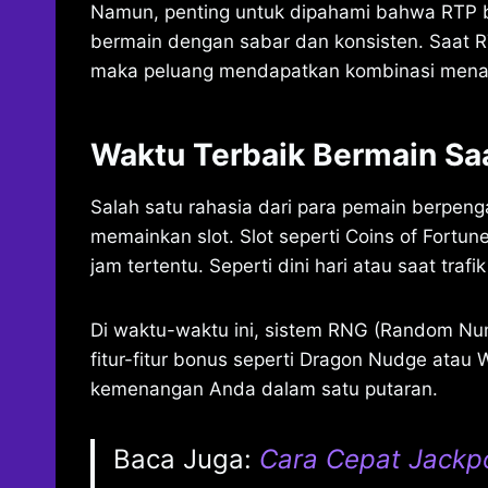
Namun, penting untuk dipahami bahwa RTP be
bermain dengan sabar dan konsisten. Saat RT
maka peluang mendapatkan kombinasi menang 
Waktu Terbaik Bermain Sa
Salah satu rahasia dari para pemain berpen
memainkan slot. Slot seperti Coins of Fort
jam tertentu. Seperti dini hari atau saat tra
Di waktu-waktu ini, sistem RNG (Random Nu
fitur-fitur bonus seperti Dragon Nudge ata
kemenangan Anda dalam satu putaran.
Baca Juga:
Cara Cepat Jackpo