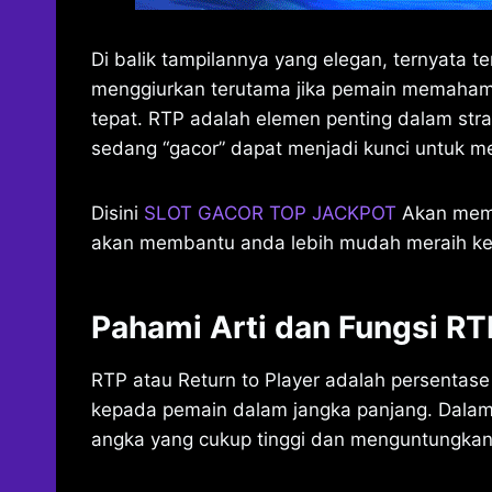
Di balik tampilannya yang elegan, ternyata t
menggiurkan terutama jika pemain memahami
tepat. RTP adalah elemen penting dalam str
sedang “gacor” dapat menjadi kunci untuk 
Disini
SLOT GACOR TOP JACKPOT
Akan membe
akan membantu anda lebih mudah meraih k
Pahami Arti dan Fungsi RTP
RTP atau Return to Player adalah persentase 
kepada pemain dalam jangka panjang. Dalam 
angka yang cukup tinggi dan menguntungkan