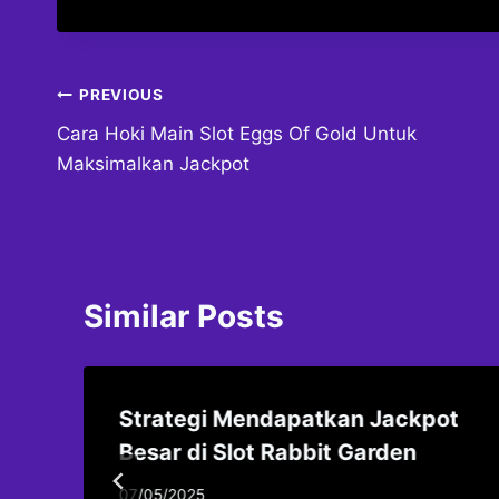
Post
PREVIOUS
Cara Hoki Main Slot Eggs Of Gold Untuk
navigation
Maksimalkan Jackpot
Similar Posts
Strategi Mendapatkan Jackpot
Besar di Slot Rabbit Garden
07/05/2025