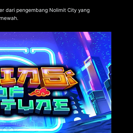
er dari pengembang Nolimit City yang
 mewah.