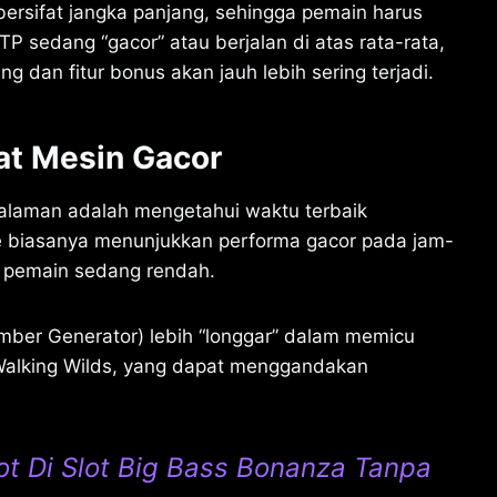
rsifat jangka panjang, sehingga pemain harus
P sedang “gacor” atau berjalan di atas rata-rata,
dan fitur bonus akan jauh lebih sering terjadi.
at Mesin Gacor
galaman adalah mengetahui waktu terbaik
une biasanya menunjukkan performa gacor pada jam-
fik pemain sedang rendah.
mber Generator) lebih “longgar” dalam memicu
u Walking Wilds, yang dapat menggandakan
t Di Slot Big Bass Bonanza Tanpa