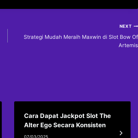
NEXT
Strategi Mudah Meraih Maxwin di Slot Bow Of
Artemis
Cara Dapat Jackpot Slot The
Alter Ego Secara Konsisten
07/03/2025