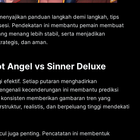
enyajikan panduan langkah demi langkah, tips
ap sesi. Pendekatan ini membantu pemain membuat
ang menang lebih stabil, serta menjadikan
rategis, dan aman.
t Angel vs Sinner Deluxe
 efektif. Setiap putaran menghadirkan
ngenali kecenderungan ini membantu prediksi
ra konsisten memberikan gambaran tren yang
struktur, realistis, dan berpeluang tinggi mendekati
cul juga penting. Pencatatan ini membentuk