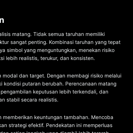
n
lisis matang. Tidak semua taruhan memiliki
ktur sangat penting. Kombinasi taruhan yang tepat
a simbol yang menguntungkan, menekan risiko
 lebih realistis, terukur, dan konsisten.
 modal dan target. Dengan membagi risiko melalui
ki kondisi putaran berubah. Perencanaan matang
pengambilan keputusan lebih terkendali, dan
stabil secara realistis.
uhan memberikan keuntungan tambahan. Mencoba
 strategi efektif. Pendekatan ini memperluas