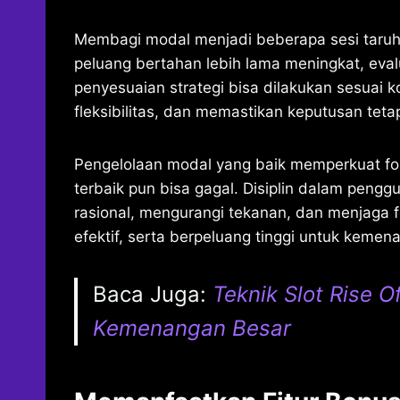
Membagi modal menjadi beberapa sesi taruh
peluang bertahan lebih lama meningkat, eval
penyesuaian strategi bisa dilakukan sesuai ko
fleksibilitas, dan memastikan keputusan tetap 
Pengelolaan modal yang baik memperkuat fok
terbaik pun bisa gagal. Disiplin dalam pe
rasional, mengurangi tekanan, dan menjaga 
efektif, serta berpeluang tinggi untuk kemena
Baca Juga:
Teknik Slot Rise 
Kemenangan Besar