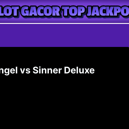
ngel vs Sinner Deluxe