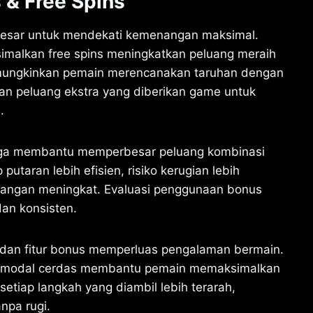
 & Free Spins
 besar untuk mendekati kemenangan maksimal.
malkan free spins meningkatkan peluang meraih
emungkinkan pemain merencanakan taruhan dengan
an peluang ekstra yang diberikan game untuk
.
juga membantu memperbesar peluang kombinasi
putaran lebih efisien, risiko kerugian lebih
nangan meningkat. Evaluasi penggunaan bonus
dan konsisten.
s dan fitur bonus memperluas pengalaman bermain.
n modal cerdas membantu pemain memaksimalkan
setiap langkah yang diambil lebih terarah,
npa rugi.