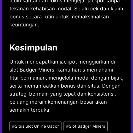
lebih santai dan fokus mengejar jackpot tanpa
tekanan kehabisan modal. Selalu cek dan klaim
bonus secara rutin untuk memaksimalkan
keuntungan.
Kesimpulan
Untuk mendapatkan jackpot menggiurkan di
slot Badger Miners, kamu harus memahami
fitur permainan, mengelola modal dengan bijak,
serta memanfaatkan bonus dari situs. Dengan
strategi bermain yang tepat dan konsistensi,
peluang meraih kemenangan besar akan
semakin terbuka.
Post
#
Situs Slot Online Gacor
#
Slot Badger Miners
Tags: