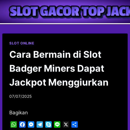
Skip
to
content
SLOT ONLINE
Cara Bermain di Slot
Badger Miners Dapat
Jackpot Menggiurkan
07/07/2025
Bagikan
W
F
M
T
S
L
X
S