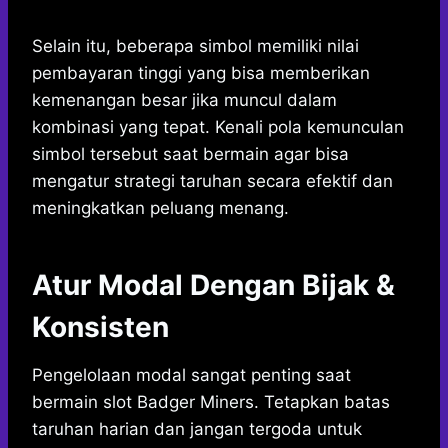
Selain itu, beberapa simbol memiliki nilai
pembayaran tinggi yang bisa memberikan
kemenangan besar jika muncul dalam
kombinasi yang tepat. Kenali pola kemunculan
simbol tersebut saat bermain agar bisa
mengatur strategi taruhan secara efektif dan
meningkatkan peluang menang.
Atur Modal Dengan Bijak &
Konsisten
Pengelolaan modal sangat penting saat
bermain slot Badger Miners. Tetapkan batas
taruhan harian dan jangan tergoda untuk