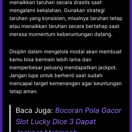
menaikkan taruhan secara drastis saat
mengalami kekalahan. Gunakan strategi
taruhan yang konsisten, misalnya taruhan tetap
atau menaikkan taruhan secara bertahap saat
merasa momentum keberuntungan datang.
Disiplin dalam mengelola modal akan membuat
kamu bisa bermain lebih lama dan
memperbesar peluang mendapatkan jackpot.
Jangan lupa untuk berhenti saat sudah
mencapai target kemenangan agar keuntungan
tetap aman.
Baca Juga:
Bocoran Pola Gacor
Slot Lucky Dice 3 Dapat