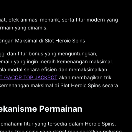
uat, efek animasi menarik, serta fitur modern yang
rmain yang dinamis.
nggi dan fitur bonus yang menguntungkan,
 pemain yang ingin meraih kemenangan maksimal.
ola modal secara efisien dan memaksimalkan
T GACOR TOP JACKPOT
akan membagikan trik
emenangan maksimal di Slot Heroic Spins secara
Mekanisme Permainan
mahami fitur yang tersedia dalam Heroic Spins.
ta mode free spins yang dapat meningkatkan peluang