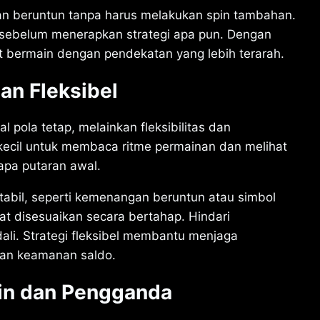
 beruntun tanpa harus melakukan spin tambahan.
g sebelum menerapkan strategi apa pun. Dengan
bermain dengan pendekatan yang lebih terarah.
an Fleksibel
 pola tetap, melainkan fleksibilitas dan
 kecil untuk membaca ritme permainan dan melihat
apa putaran awal.
tabil, seperti kemenangan beruntun atau simbol
t disesuaikan secara bertahap. Hindari
dali. Strategi fleksibel membantu menjaga
an keamanan saldo.
pin dan Pengganda