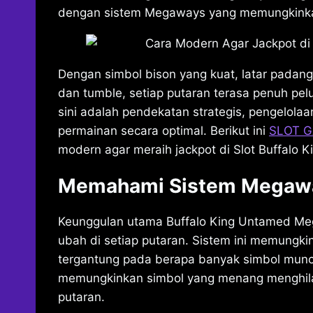
dengan sistem Megaways yang memungkinka
Dengan simbol bison yang kuat, latar padang
dan tumble, setiap putaran terasa penuh pe
sini adalah pendekatan strategis, pengelola
permainan secara optimal. Berikut ini
SLOT G
modern agar meraih jackpot di Slot Buffalo
Memahami Sistem Megawa
Keunggulan utama Buffalo King Untamed Me
ubah di setiap putaran. Sistem ini memungki
tergantung pada berapa banyak simbol muncul 
memungkinkan simbol yang menang menghilan
putaran.