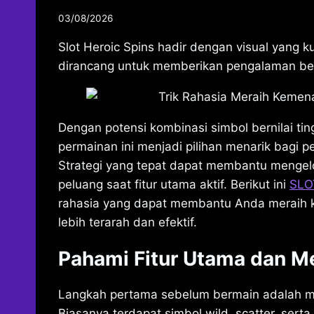
03/08/2026
Slot Heroic Spins hadir dengan visual yang k
dirancang untuk memberikan pengalaman be
Dengan potensi kombinasi simbol bernilai ti
permainan ini menjadi pilihan menarik bagi
Strategi yang tepat dapat membantu mengel
peluang saat fitur utama aktif. Berikut ini
SLO
rahasia yang dapat membantu Anda meraih k
lebih terarah dan efektif.
Pahami Fitur Utama dan 
Langkah pertama sebelum bermain adalah me
Biasanya terdapat simbol wild, scatter, ser