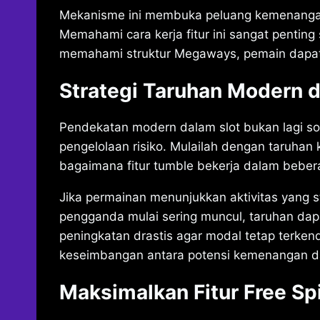
Mekanisme ini membuka peluang kemenangan
Memahami cara kerja fitur ini sangat pentin
memahami struktur Megaways, pemain dapat 
Strategi Taruhan Modern d
Pendekatan modern dalam slot bukan lagi soal
pengelolaan risiko. Mulailah dengan taruhan
bagaimana fitur tumble bekerja dalam beber
Jika permainan menunjukkan aktivitas yang s
pengganda mulai sering muncul, taruhan dapa
peningkatan drastis agar modal tetap terken
keseimbangan antara potensi kemenangan d
Maksimalkan Fitur Free S