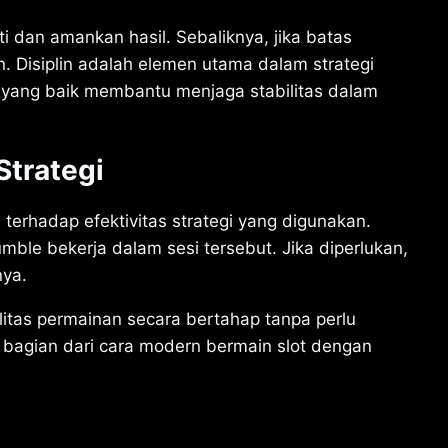
ti dan amankan hasil. Sebaliknya, jika batas
n. Disiplin adalah elemen utama dalam strategi
yang baik membantu menjaga stabilitas dalam
Strategi
terhadap efektivitas strategi yang digunakan.
ble bekerja dalam sesi tersebut. Jika diperlukan,
nya.
tas permainan secara bertahap tanpa perlu
h bagian dari cara modern bermain slot dengan