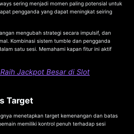
ays sering menjadi momen paling potensial untuk
rdapat pengganda yang dapat meningkat seiring
 Jangan mengubah strategi secara impulsif, dan
timal. Kombinasi sistem tumble dan pengganda
lam satu sesi. Memahami kapan fitur ini aktif
 Raih Jackpot Besar di Slot
s Target
ngnya menetapkan target kemenangan dan batas
pemain memiliki kontrol penuh terhadap sesi