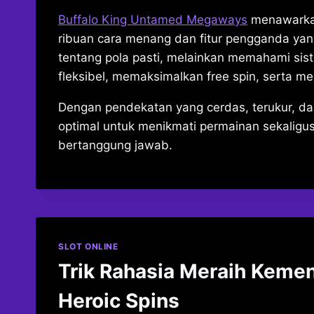
Buffalo King Untamed Megaways
menawarkan
ribuan cara menang dan fitur pengganda yan
tentang pola pasti, melainkan memahami si
fleksibel, memaksimalkan free spin, serta me
Dengan pendekatan yang cerdas, terukur, dan
optimal untuk menikmati permainan sekaligus
bertanggung jawab.
SLOT ONLINE
Trik Rahasia Meraih Keme
Heroic Spins