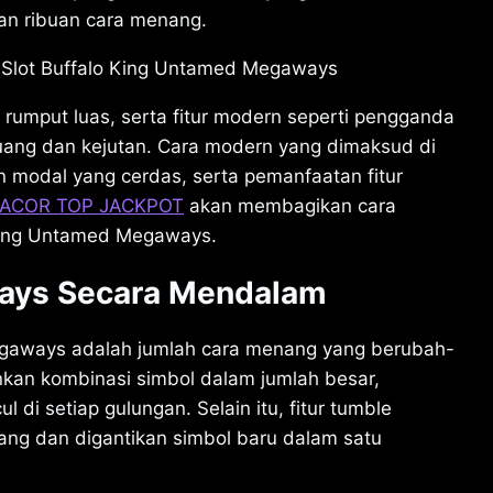
n ribuan cara menang.
 rumput luas, serta fitur modern seperti pengganda
luang dan kejutan. Cara modern yang dimaksud di
an modal yang cerdas, serta pemanfaatan fitur
ACOR TOP JACKPOT
akan membagikan cara
 King Untamed Megaways.
ys Secara Mendalam
gaways adalah jumlah cara menang yang berubah-
nkan kombinasi simbol dalam jumlah besar,
di setiap gulungan. Selain itu, fitur tumble
g dan digantikan simbol baru dalam satu