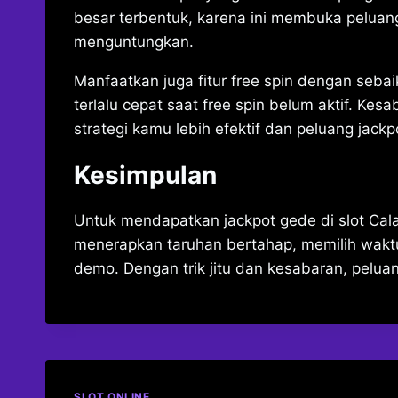
besar terbentuk, karena ini membuka pelu
menguntungkan.
Manfaatkan juga fitur free spin dengan seba
terlalu cepat saat free spin belum aktif. K
strategi kamu lebih efektif dan peluang jackp
Kesimpulan
Untuk mendapatkan jackpot gede di slot Cala
menerapkan taruhan bertahap, memilih wak
demo. Dengan trik jitu dan kesabaran, peluan
SLOT ONLINE