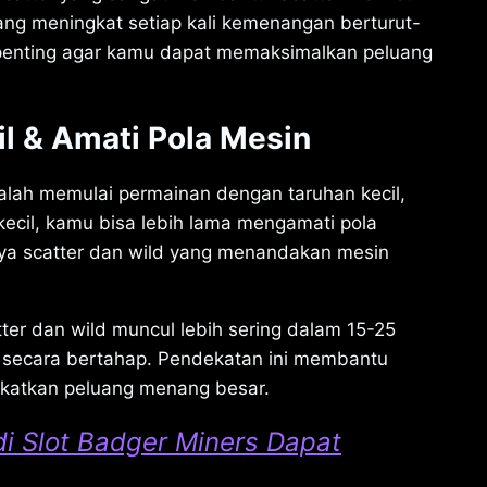
ang meningkat setiap kali kemenangan berturut-
at penting agar kamu dapat memaksimalkan peluang
l & Amati Pola Mesin
lah memulai permainan dengan taruhan kecil,
ecil, kamu bisa lebih lama mengamati pola
nya scatter dan wild yang menandakan mesin
atter dan wild muncul lebih sering dalam 15-25
n secara bertahap. Pendekatan ini membantu
katkan peluang menang besar.
i Slot Badger Miners Dapat