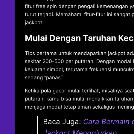
fitur free spin dengan pengali kemenangan y
turut terjadi. Memahami fitur-fitur ini sang
jackpot.
Mulai Dengan Taruhan Keci
Tips pertama untuk mendapatkan jackpot ada
sekitar 200-500 per putaran. Dengan modal k
keluaran simbol, terutama frekuensi muncul
sedang “panas”.
Ketika pola gacor mulai terlihat, misalnya sc
putaran, kamu bisa mulai menaikkan taruha
menjaga modal tetap aman sekaligus mening
Baca Juga:
Cara Bermain d
Jackpot Menggiurkan