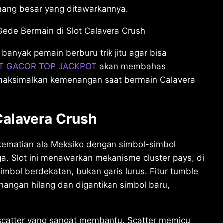
ang besar yang ditawarkannya.
 banyak pemain berburu trik jitu agar bisa
T GACOR TOP JACKPOT
akan membahas
memaksimalkan kemenangan saat bermain Calavera
 Calavera Crush
 kematian ala Meksiko dengan simbol-simbol
a. Slot ini menawarkan mekanisme cluster pays, di
bol berdekatan, bukan garis lurus. Fitur tumble
angan hilang dan digantikan simbol baru,
an scatter yang sangat membantu. Scatter memicu