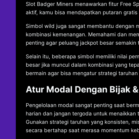
Slot Badger Miners menawarkan fitur Free Spin
aktif, kamu bisa mendapatkan putaran grati
Simbol wild juga sangat membantu dengan m
kombinasi kemenangan. Memahami dan memanf
penting agar peluang jackpot besar semakin 
Selain itu, beberapa simbol memiliki nilai 
besar jika muncul dalam kombinasi yang tepa
bermain agar bisa mengatur strategi taruha
Atur Modal Dengan Bijak &
Pengelolaan modal sangat penting saat berm
harian dan jangan tergoda untuk menaikkan 
Gunakan strategi taruhan yang konsisten, mi
secara bertahap saat merasa momentum keb