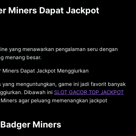
er Miners Dapat Jackpot
online yang menawarkan pengalaman seru dengan
ng menang besar.
s yang menguntungkan, game ini jadi favorit banyak
ggiurkan. Dibawah ini
SLOT GACOR TOP JACKPOT
 Miners agar peluang memenangkan jackpot
i Badger Miners