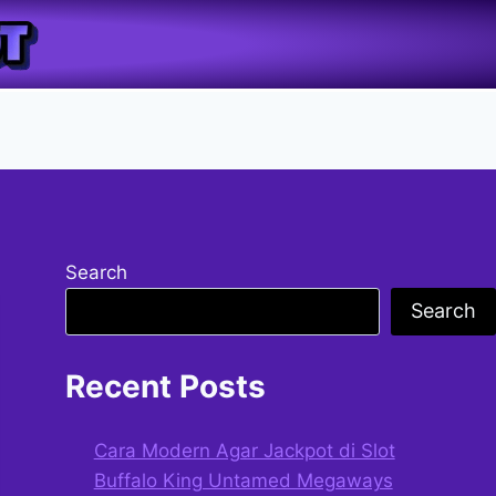
Search
Search
Recent Posts
Cara Modern Agar Jackpot di Slot
Buffalo King Untamed Megaways