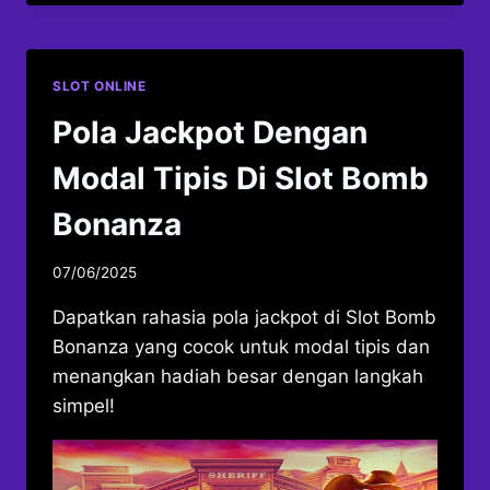
SLOT ONLINE
Pola Jackpot Dengan
Modal Tipis Di Slot Bomb
Bonanza
07/06/2025
Dapatkan rahasia pola jackpot di Slot Bomb
Bonanza yang cocok untuk modal tipis dan
menangkan hadiah besar dengan langkah
simpel!