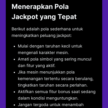
Menerapkan Pola
Jackpot yang Tepat
Berikut adalah pola sederhana untuk
meningkatkan peluang jackpot:
Mulai dengan taruhan kecil untuk
mengenali karakter mesin.
Amati pola simbol yang sering muncul
dan fitur yang aktif.
Jika mesin menunjukkan pola
kemenangan tertentu secara berulang,
tingkatkan taruhan secara perlahan.
Aktifkan semua fitur bonus saat sedang
dalam kondisi menguntungkan.
Jangan tergoda untuk menambah