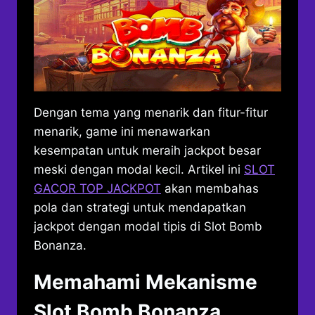
Dengan tema yang menarik dan fitur-fitur
menarik, game ini menawarkan
kesempatan untuk meraih jackpot besar
meski dengan modal kecil. Artikel ini
SLOT
GACOR TOP JACKPOT
akan membahas
pola dan strategi untuk mendapatkan
jackpot dengan modal tipis di Slot Bomb
Bonanza.
Memahami Mekanisme
Slot Bomb Bonanza