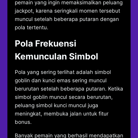
pemain yang ingin memaksimalkan peluang
jackpot, karena seringkali momen tersebut
muncul setelah beberapa putaran dengan
pola tertentu.
Pola Frekuensi
Kemunculan Simbol
Pola yang sering terlihat adalah simbol
goblin dan kunci emas sering muncul
berurutan setelah beberapa putaran. Ketika
simbol goblin muncul secara berurutan,
peluang simbol kunci muncul juga
meningkat, membuka jalan untuk fitur
bonus.
Banyak pemain yang berhasil mendapatkan