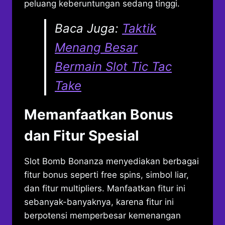
peluang keberuntungan sedang tinggi.
Baca Juga:
Taktik
Menang Besar
Bermain Slot Tic Tac
Take
Memanfaatkan Bonus
dan Fitur Spesial
Slot Bomb Bonanza menyediakan berbagai
fitur bonus seperti free spins, simbol liar,
dan fitur multipliers. Manfaatkan fitur ini
sebanyak-banyaknya, karena fitur ini
berpotensi memperbesar kemenangan