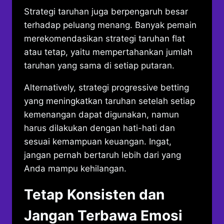
Strategi taruhan juga berpengaruh besar
terhadap peluang menang. Banyak pemain
merekomendasikan strategi taruhan flat
atau tetap, yaitu mempertahankan jumlah
taruhan yang sama di setiap putaran.
Alternatively, strategi progressive betting
yang meningkatkan taruhan setelah setiap
kemenangan dapat digunakan, namun
harus dilakukan dengan hati-hati dan
sesuai kemampuan keuangan. Ingat,
jangan pernah bertaruh lebih dari yang
Anda mampu kehilangan.
Tetap Konsisten dan
Jangan Terbawa Emosi