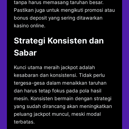
tanpa harus memasang taruhan besar.
Pastikan juga untuk mengikuti promosi atau
bonus deposit yang sering ditawarkan
kasino online.
Strategi Konsisten dan
Sabar
Kunci utama meraih jackpot adalah
kesabaran dan konsistensi. Tidak perlu
tergesa-gesa dalam menaikkan taruhan
dan harus tetap fokus pada pola hasil
mesin. Konsisten bermain dengan strategi
yang sudah dirancang akan meningkatkan
peluang jackpot muncul, meski modal
terbatas.