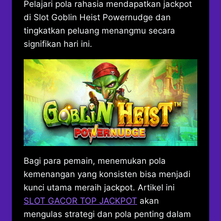
Pelajari pola rahasia mendapatkan jackpot
di Slot Goblin Heist Powernudge dan
tingkatkan peluang menangmu secara
signifikan hari ini.
Bagi para pemain, menemukan pola
kemenangan yang konsisten bisa menjadi
kunci utama meraih jackpot. Artikel ini
SLOT GACOR TOP JACKPOT
akan
mengulas strategi dan pola penting dalam