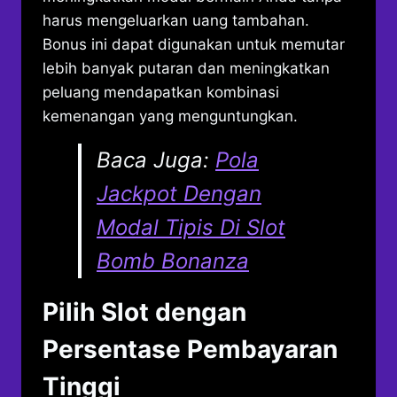
harus mengeluarkan uang tambahan.
Bonus ini dapat digunakan untuk memutar
lebih banyak putaran dan meningkatkan
peluang mendapatkan kombinasi
kemenangan yang menguntungkan.
Baca Juga:
Pola
Jackpot Dengan
Modal Tipis Di Slot
Bomb Bonanza
Pilih Slot dengan
Persentase Pembayaran
Tinggi