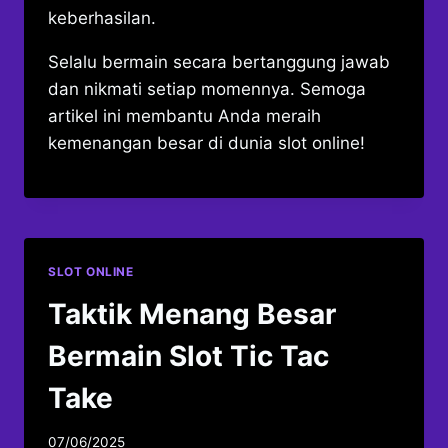
keberhasilan.
Selalu bermain secara bertanggung jawab
dan nikmati setiap momennya. Semoga
artikel ini membantu Anda meraih
kemenangan besar di dunia slot online!
SLOT ONLINE
Taktik Menang Besar
Bermain Slot Tic Tac
Take
07/06/2025