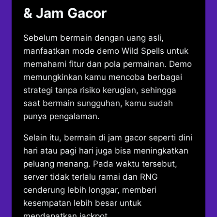
& Jam Gacor
Sebelum bermain dengan uang asli,
manfaatkan mode demo Wild Spells untuk
memahami fitur dan pola permainan. Demo
memungkinkan kamu mencoba berbagai
strategi tanpa risiko kerugian, sehingga
saat bermain sungguhan, kamu sudah
punya pengalaman.
Selain itu, bermain di jam gacor seperti dini
hari atau pagi hari juga bisa meningkatkan
peluang menang. Pada waktu tersebut,
server tidak terlalu ramai dan RNG
cenderung lebih longgar, memberi
kesempatan lebih besar untuk
mendapatkan jackpot.