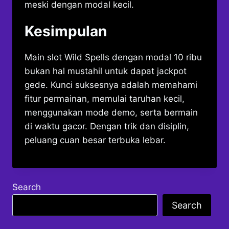
meski dengan modal kecil.
Kesimpulan
Main slot Wild Spells dengan modal 10 ribu
bukan hal mustahil untuk dapat jackpot
gede. Kunci suksesnya adalah memahami
fitur permainan, memulai taruhan kecil,
menggunakan mode demo, serta bermain
di waktu gacor. Dengan trik dan disiplin,
peluang cuan besar terbuka lebar.
Search
Search