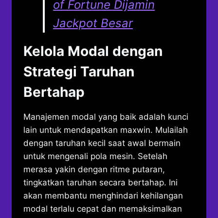
of Fortune Dijamin
Jackpot Besar
Kelola Modal dengan
Strategi Taruhan
Bertahap
Manajemen modal yang baik adalah kunci
lain untuk mendapatkan maxwin. Mulailah
dengan taruhan kecil saat awal bermain
untuk mengenali pola mesin. Setelah
merasa yakin dengan ritme putaran,
tingkatkan taruhan secara bertahap. Ini
akan membantu menghindari kehilangan
modal terlalu cepat dan memaksimalkan