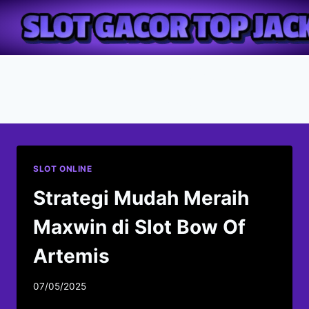
Skip
to
content
Slot Online Bow Of
Artemis
SLOT ONLINE
Strategi Mudah Meraih
Maxwin di Slot Bow Of
Artemis
07/05/2025