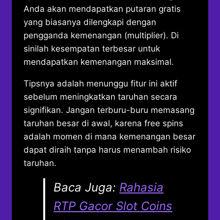
Anda akan mendapatkan putaran gratis
yang biasanya dilengkapi dengan
pengganda kemenangan (multiplier). Di
sinilah kesempatan terbesar untuk
mendapatkan kemenangan maksimal.
Tipsnya adalah menunggu fitur ini aktif
sebelum meningkatkan taruhan secara
signifikan. Jangan terburu-buru memasang
taruhan besar di awal, karena free spins
adalah momen di mana kemenangan besar
dapat diraih tanpa harus menambah risiko
taruhan.
Baca Juga:
Rahasia
RTP Gacor Slot Coins