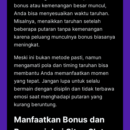
bonus atau kemenangan besar muncul,
Anda bisa menyesuaikan waktu taruhan.
Misalnya, menaikkan taruhan setelah
beberapa putaran tanpa kemenangan
karena peluang munculnya bonus biasanya
meningkat.
Meski ini bukan metode pasti, namun
mengamati pola dan timing taruhan bisa
membantu Anda memanfaatkan momen
yang tepat. Jangan lupa untuk selalu
bermain dengan disiplin dan tidak terbawa
emosi saat menghadapi putaran yang
kurang beruntung.
Manfaatkan Bonus dan