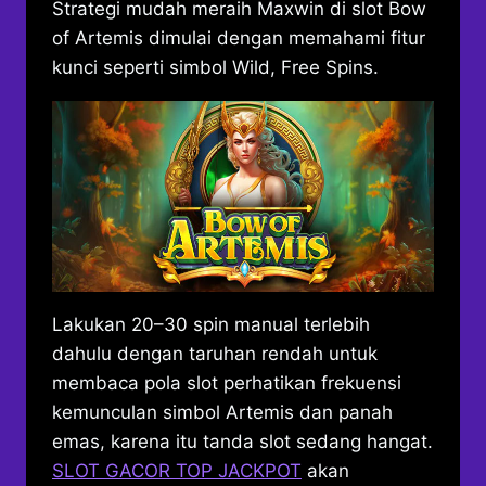
Strategi mudah meraih Maxwin di slot Bow
of Artemis dimulai dengan memahami fitur
kunci seperti simbol Wild, Free Spins.
Lakukan 20–30 spin manual terlebih
dahulu dengan taruhan rendah untuk
membaca pola slot perhatikan frekuensi
kemunculan simbol Artemis dan panah
emas, karena itu tanda slot sedang hangat.
SLOT GACOR TOP JACKPOT
akan