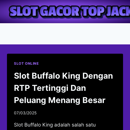
Skip
to
content
Situs Slot Buffalo King
SLOT ONLINE
Slot Buffalo King Dengan
RTP Tertinggi Dan
Peluang Menang Besar
07/03/2025
Slot Buffalo King adalah salah satu