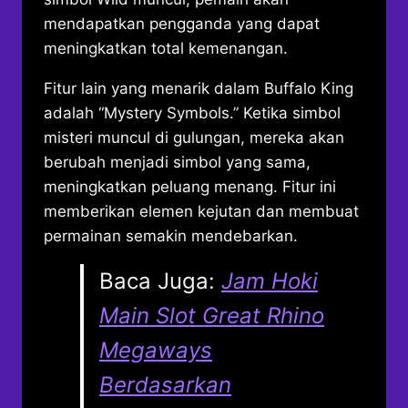
mendapatkan pengganda yang dapat
meningkatkan total kemenangan.
Fitur lain yang menarik dalam Buffalo King
adalah “Mystery Symbols.” Ketika simbol
misteri muncul di gulungan, mereka akan
berubah menjadi simbol yang sama,
meningkatkan peluang menang. Fitur ini
memberikan elemen kejutan dan membuat
permainan semakin mendebarkan.
Baca Juga:
Jam Hoki
Main Slot Great Rhino
Megaways
Berdasarkan