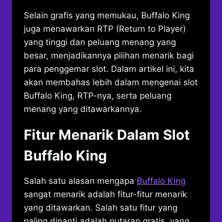
Selain grafis yang memukau, Buffalo King
juga menawarkan RTP (Return to Player)
yang tinggi dan peluang menang yang
besar, menjadikannya pilihan menarik bagi
para penggemar slot. Dalam artikel ini, kita
akan membahas lebih dalam mengenai slot
Buffalo King, RTP-nya, serta peluang
menang yang ditawarkannya.
Fitur Menarik Dalam Slot
Buffalo King
Salah satu alasan mengapa
Buffalo King
sangat menarik adalah fitur-fitur menarik
yang ditawarkan. Salah satu fitur yang
paling dinanti adalah putaran gratis, yang