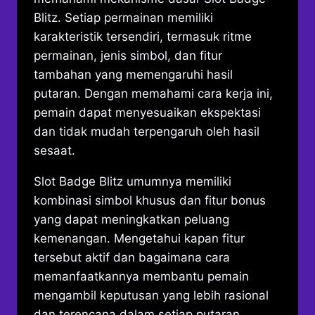
Blitz. Setiap permainan memiliki
karakteristik tersendiri, termasuk ritme
permainan, jenis simbol, dan fitur
tambahan yang memengaruhi hasil
putaran. Dengan memahami cara kerja ini,
pemain dapat menyesuaikan ekspektasi
dan tidak mudah terpengaruh oleh hasil
sesaat.
Slot Badge Blitz umumnya memiliki
kombinasi simbol khusus dan fitur bonus
yang dapat meningkatkan peluang
kemenangan. Mengetahui kapan fitur
tersebut aktif dan bagaimana cara
memanfaatkannya membantu pemain
mengambil keputusan yang lebih rasional
dan terencana dalam setiap putaran.