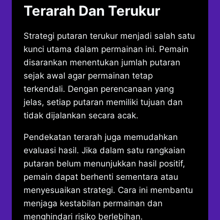
Terarah Dan Terukur
Strategi putaran terukur menjadi salah satu
kunci utama dalam permainan ini. Pemain
disarankan menentukan jumlah putaran
sejak awal agar permainan tetap
terkendali. Dengan perencanaan yang
jelas, setiap putaran memiliki tujuan dan
tidak dijalankan secara acak.
Pendekatan terarah juga memudahkan
evaluasi hasil. Jika dalam satu rangkaian
putaran belum menunjukkan hasil positif,
pemain dapat berhenti sementara atau
menyesuaikan strategi. Cara ini membantu
menjaga kestabilan permainan dan
menghindari risiko berlebihan.