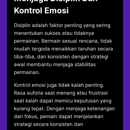
Kontrol Emosi
Disiplin adalah faktor penting yang sering
menentukan sukses atau tidaknya
permainan. Bermain sesuai rencana, tidak
mudah tergoda menaikkan taruhan secara
tiba-tiba, dan konsisten dengan strategi
awal membantu menjaga stabilitas
permainan.
Kontrol emosi juga tidak kalah penting.
Rasa euforia saat menang atau frustrasi
saat kalah dapat memicu keputusan yang
kurang tepat. Dengan menjaga ketenangan
dan fokus, pemain dapat menjalankan
strategi secara konsisten dan