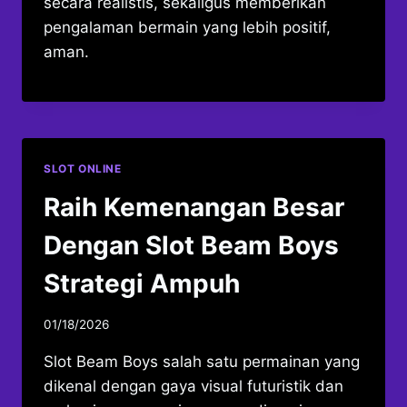
secara realistis, sekaligus memberikan
pengalaman bermain yang lebih positif,
aman.
SLOT ONLINE
Raih Kemenangan Besar
Dengan Slot Beam Boys
Strategi Ampuh
01/18/2026
Slot Beam Boys salah satu permainan yang
dikenal dengan gaya visual futuristik dan