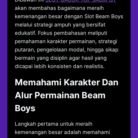
akan membahas bagaimana meraih
kemenangan besar dengan Slot Beam Boys
melalui strategi ampuh yang bersifat
edukatif. Fokus pembahasan meliputi
pemahaman karakter permainan, strategi
putaran, pengelolaan modal, hingga sikap
bermain yang disiplin agar hasil yang
dicapai lebih konsisten dan realistis.
Memahami Karakter Dan
Alur Permainan Beam
Boys
Langkah pertama untuk meraih
kemenangan besar adalah memahami