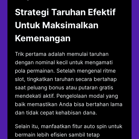
Strategi Taruhan Efektif
Untuk Maksimalkan
Kemenangan
Trik pertama adalah memulai taruhan
dengan nominal kecil untuk mengamati
pola permainan. Setelah mengenal ritme
slot, tingkatkan taruhan secara bertahap
saat peluang bonus atau putaran gratis
mendekati aktif. Pengelolaan modal yang
baik memastikan Anda bisa bertahan lama
dan tidak cepat kehabisan dana.
Selain itu, manfaatkan fitur auto spin untuk
bermain lebih efisien sambil tetap