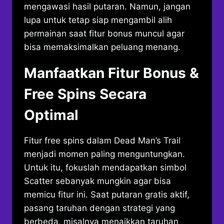
mengawasi hasil putaran. Namun, jangan
lupa untuk tetap siap mengambil alih
permainan saat fitur bonus muncul agar
bisa memaksimalkan peluang menang.
Manfaatkan Fitur Bonus &
Free Spins Secara
Optimal
Fitur free spins dalam Dead Man’s Trail
menjadi momen paling menguntungkan.
Untuk itu, fokuslah mendapatkan simbol
Scatter sebanyak mungkin agar bisa
memicu fitur ini. Saat putaran gratis aktif,
pasang taruhan dengan strategi yang
berbeda, misalnya menaikkan taruhan