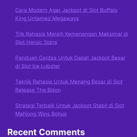
Cara Modern Agar Jackpot di Slot Buffalo
King Untamed Megaways
Trik Rahasia Meraih Kemenangan Maksimal di
Slot Heroic Spins
Panduan Cerdas Untuk Dapat Jackpot Besar
di Slot Ice Lobster
Teknik Rahasia Untuk Menang Besar di Slot
Release The Bison
Strategi Terbaik Untuk Jackpot Stabil di Slot
Mahjong Wins Bonus
Recent Comments