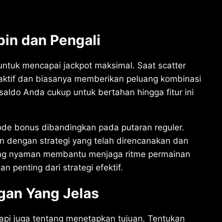
in dan Pengali
 untuk mencapai jackpot maksimal. Saat scatter
aktif dan biasanya memberikan peluang kombinasi
 saldo Anda cukup untuk bertahan hingga fitur ini
de bonus dibandingkan pada putaran reguler.
en dengan strategi yang telah direncanakan dan
yang nyaman membantu menjaga ritme permainan
n penting dari strategi efektif.
gan Yang Jelas
tapi juga tentang menetapkan tujuan. Tentukan