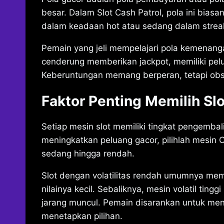
besar. Dalam Slot Cash Patrol, pola ini bias
dalam keadaan hot atau sedang dalam stre
Pemain yang jeli mempelajari pola kemena
cenderung memberikan jackpot, memiliki pel
Keberuntungan memang berperan, tetapi obs
Faktor Penting Memilih Sl
Setiap mesin slot memiliki tingkat pengembal
meningkatkan peluang gacor, pilihlah mesin C
sedang hingga rendah.
Slot dengan volatilitas rendah umumnya me
nilainya kecil. Sebaliknya, mesin volatil ting
jarang muncul. Pemain disarankan untuk me
menetapkan pilihan.