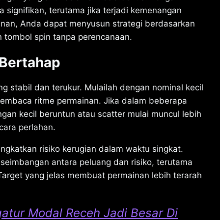
signifikan, terutama jika terjadi kemenangan
nan, Anda dapat menyusun strategi berdasarkan
n tombol spin tanpa perencanaan.
 Bertahap
ang stabil dan terukur. Mulailah dengan nominal kecil
membaca ritme permainan. Jika dalam beberapa
ngan kecil beruntun atau scatter mulai muncul lebih
cara perlahan.
ngkatkan risiko kerugian dalam waktu singkat.
eimbangan antara peluang dan risiko, terutama
Target yang jelas membuat permainan lebih terarah
atur Modal Receh Jadi Besar Di