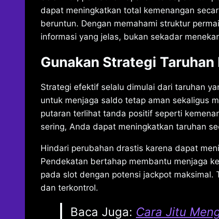
dapat meningkatkan total kemenangan secara 
beruntun. Dengan memahami struktur permai
informasi yang jelas, bukan sekadar meneka
Gunakan Strategi Taruhan
Strategi efektif selalu dimulai dari taruhan y
untuk menjaga saldo tetap aman sekaligus 
putaran terlihat tanda positif seperti kemena
sering, Anda dapat meningkatkan taruhan se
Hindari perubahan drastis karena dapat meni
Pendekatan bertahap membantu menjaga kes
pada slot dengan potensi jackpot maksimal. 
dan terkontrol.
Baca Juga:
Cara Jitu Meng