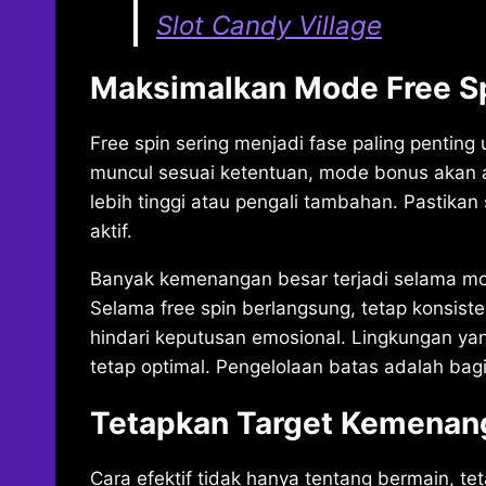
Slot Candy Village
Maksimalkan Mode Free Sp
Free spin sering menjadi fase paling penting
muncul sesuai ketentuan, mode bonus akan 
lebih tinggi atau pengali tambahan. Pastikan
aktif.
Banyak kemenangan besar terjadi selama mo
Selama free spin berlangsung, tetap konsist
hindari keputusan emosional. Lingkungan 
tetap optimal. Pengelolaan batas adalah bagia
Tetapkan Target Kemenan
Cara efektif tidak hanya tentang bermain, te