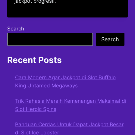
jackpot progresif.
Search
Search
Recent Posts
Cara Modern Agar Jackpot di Slot Buffalo
King Untamed Megaways
Trik Rahasia Meraih Kemenangan Maksimal di
Slot Heroic Spins
Panduan Cerdas Untuk Dapat Jackpot Besar
di Slot Ice Lobster