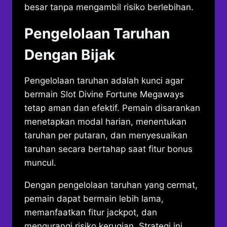
besar tanpa mengambil risiko berlebihan.
Pengelolaan Taruhan
Dengan Bijak
Pengelolaan taruhan adalah kunci agar
bermain Slot Divine Fortune Megaways
tetap aman dan efektif. Pemain disarankan
menetapkan modal harian, menentukan
taruhan per putaran, dan menyesuaikan
taruhan secara bertahap saat fitur bonus
muncul.
Dengan pengelolaan taruhan yang cermat,
pemain dapat bermain lebih lama,
memanfaatkan fitur jackpot, dan
mengurangi risiko kerugian. Strategi ini