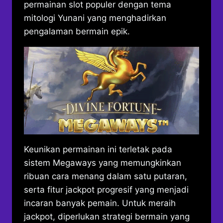
permainan slot populer dengan tema
mitologi Yunani yang menghadirkan
pengalaman bermain epik.
Keunikan permainan ini terletak pada
sistem Megaways yang memungkinkan
ribuan cara menang dalam satu putaran,
serta fitur jackpot progresif yang menjadi
incaran banyak pemain. Untuk meraih
jackpot, diperlukan strategi bermain yang