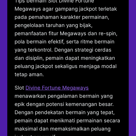
Tips bermain Slot Divine Fortune
Megaways agar gampang jackpot terletak
pada pemahaman karakter permainan,
pengelolaan taruhan yang bijak,
pemanfaatan fitur Megaways dan re-spin,
pola bermain efektif, serta ritme bermain
yang terkontrol. Dengan strategi cerdas
dan disiplin, pemain dapat meningkatkan
peluang jackpot sekaligus menjaga modal
tetap aman.
Slot
Divine Fortune Megaways
menawarkan pengalaman bermain yang
epik dengan potensi kemenangan besar.
Dengan pendekatan bermain yang tepat,
pemain dapat menikmati permainan secara
maksimal dan memaksimalkan peluang