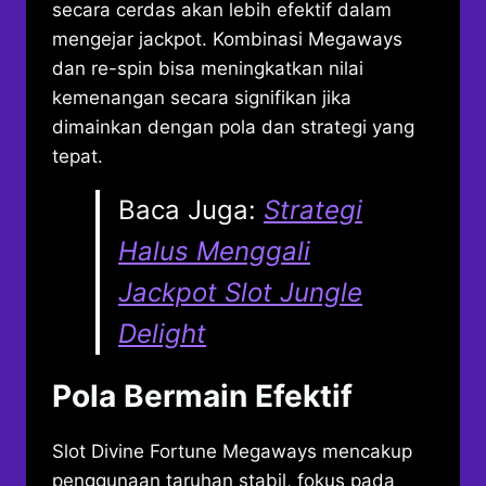
secara cerdas akan lebih efektif dalam
mengejar jackpot. Kombinasi Megaways
dan re-spin bisa meningkatkan nilai
kemenangan secara signifikan jika
dimainkan dengan pola dan strategi yang
tepat.
Baca Juga:
Strategi
Halus Menggali
Jackpot Slot Jungle
Delight
Pola Bermain Efektif
Slot Divine Fortune Megaways mencakup
penggunaan taruhan stabil, fokus pada