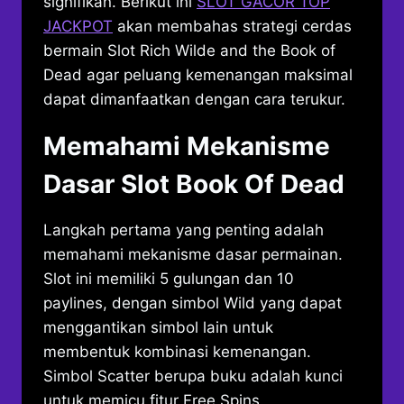
signifikan. Berikut ini
SLOT GACOR TOP
JACKPOT
akan membahas strategi cerdas
bermain Slot Rich Wilde and the Book of
Dead agar peluang kemenangan maksimal
dapat dimanfaatkan dengan cara terukur.
Memahami Mekanisme
Dasar Slot Book Of Dead
Langkah pertama yang penting adalah
memahami mekanisme dasar permainan.
Slot ini memiliki 5 gulungan dan 10
paylines, dengan simbol Wild yang dapat
menggantikan simbol lain untuk
membentuk kombinasi kemenangan.
Simbol Scatter berupa buku adalah kunci
untuk memicu fitur Free Spins.