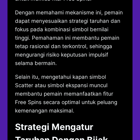
Dengan memahami mekanisme ini, pemain
dapat menyesuaikan strategi taruhan dan
fokus pada kombinasi simbol bernilai
tinggi. Pemahaman ini membantu pemain
tetap rasional dan terkontrol, sehingga
mengurangi risiko keputusan impulsif
selama bermain.
Selain itu, mengetahui kapan simbol
Scatter atau simbol ekspansi muncul
membantu pemain memanfaatkan fitur
Free Spins secara optimal untuk peluang
kemenangan maksimal.
Strategi Mengatur