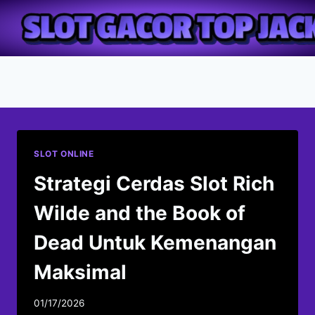
Skip
to
content
Strategi Slot Edukatif
SLOT ONLINE
Strategi Cerdas Slot Rich
Wilde and the Book of
Dead Untuk Kemenangan
Maksimal
01/17/2026