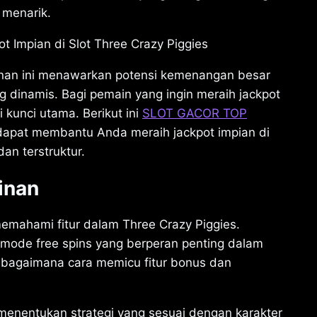
 menarik.
inan ini menawarkan potensi kemenangan besar
g dinamis. Bagi pemain yang ingin meraih jackpot
 kunci utama. Berikut ini
SLOT GACOR TOP
dapat membantu Anda meraih jackpot impian di
dan terstruktur.
inan
mahami fitur dalam Three Crazy Piggies.
a mode free spins yang berperan penting dalam
bagaimana cara memicu fitur bonus dan
nentukan strategi yang sesuai dengan karakter