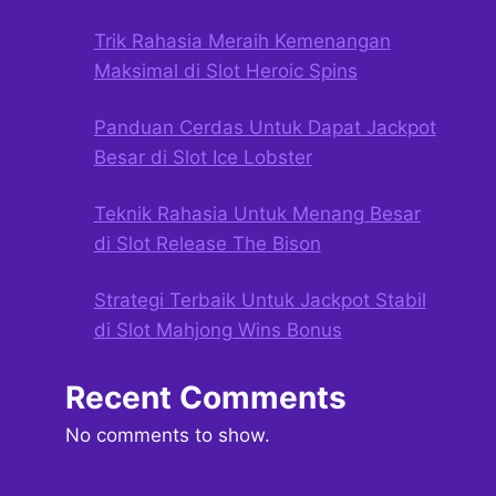
Trik Rahasia Meraih Kemenangan
Maksimal di Slot Heroic Spins
Panduan Cerdas Untuk Dapat Jackpot
Besar di Slot Ice Lobster
Teknik Rahasia Untuk Menang Besar
di Slot Release The Bison
Strategi Terbaik Untuk Jackpot Stabil
di Slot Mahjong Wins Bonus
Recent Comments
No comments to show.