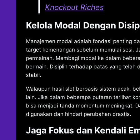
Knockout Riches
Kelola Modal Dengan Disip
Manajemen modal adalah fondasi penting dal
target kemenangan sebelum memulai sesi. J
permainan. Membagi modal ke dalam beber
bermain. Disiplin terhadap batas yang telah
stabil.
Walaupun hasil slot berbasis sistem acak, be
lain. Jika dalam beberapa putaran terlihat k
bisa menjadi tanda momentum meningkat. Dala
digunakan dan hindari perubahan drastis.
Jaga Fokus dan Kendali E