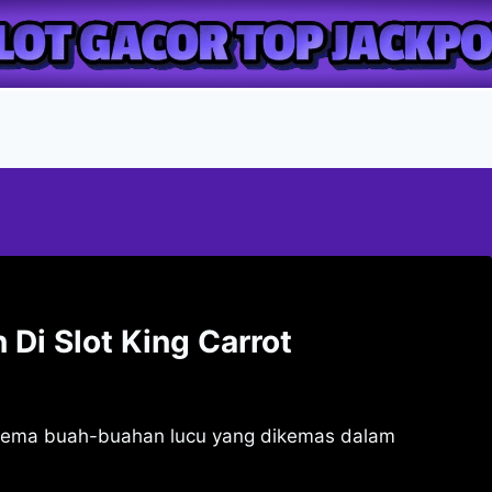
Slot Online King Carrot
 Di Slot King Carrot
n tema buah-buahan lucu yang dikemas dalam