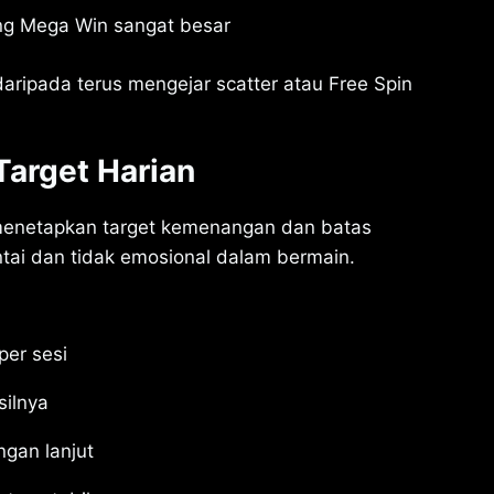
ng Mega Win sangat besar
aripada terus mengejar scatter atau Free Spin
Target Harian
 menetapkan target kemenangan dan batas
ntai dan tidak emosional dalam bermain.
per sesi
silnya
ngan lanjut