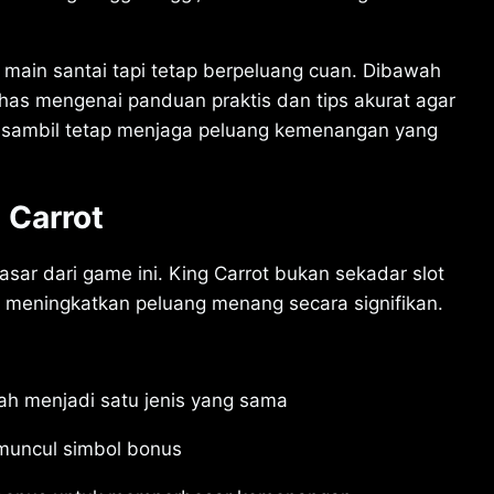
 main santai tapi tetap berpeluang cuan. Dibawah
s mengenai panduan praktis dan tips akurat agar
, sambil tetap menjaga peluang kemenangan yang
g Carrot
ar dari game ini. King Carrot bukan sekadar slot
t meningkatkan peluang menang secara signifikan.
h menjadi satu jenis yang sama
 muncul simbol bonus