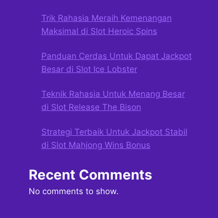
Trik Rahasia Meraih Kemenangan
Maksimal di Slot Heroic Spins
Panduan Cerdas Untuk Dapat Jackpot
Besar di Slot Ice Lobster
Teknik Rahasia Untuk Menang Besar
di Slot Release The Bison
Strategi Terbaik Untuk Jackpot Stabil
di Slot Mahjong Wins Bonus
Recent Comments
No comments to show.