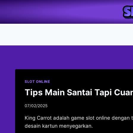
Skip
to
content
SLOT ONLINE
Tips Main Santai Tapi Cuan
07/02/2025
King Carrot adalah game slot online denga
desain kartun menyegarkan.