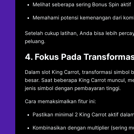
Melihat seberapa sering Bonus Spin aktif
Memahami potensi kemenangan dari kombi
Setelah cukup latihan, Anda bisa lebih percay
peluang.
4. Fokus Pada Transformas
Dalam slot King Carrot, transformasi simbol
besar. Saat beberapa King Carrot muncul, m
jenis simbol dengan pembayaran tinggi.
Cara memaksimalkan fitur ini:
Pastikan minimal 2 King Carrot aktif dalam
Kombinasikan dengan multiplier (sering m