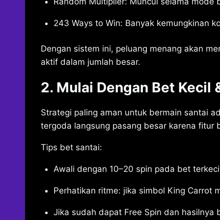
Random Multiplier: Muncul selama mode
243 Ways to Win: Banyak kemungkinan k
Dengan sistem ini, peluang menang akan menin
aktif dalam jumlah besar.
2. Mulai Dengan Bet Kecil 
Strategi paling aman untuk bermain santai a
tergoda langsung pasang besar karena fitur
Tips bet santai:
Awali dengan 10–20 spin pada bet terkeci
Perhatikan ritme: jika simbol King Carrot 
Jika sudah dapat Free Spin dan hasilnya 