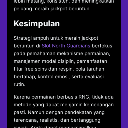
lebih matang, konsisten, dan meningkatkan
peluang meraih jackpot beruntun.
Kesimpulan
Strategi ampuh untuk meraih jackpot
beruntun di
Slot North Guardians
berfokus
pada pemahaman mekanisme permainan,
manajemen modal disiplin, pemanfaatan
fitur free spins dan respin, pola taruhan
bertahap, kontrol emosi, serta evaluasi
rutin.
Karena permainan berbasis RNG, tidak ada
metode yang dapat menjamin kemenangan
pasti. Namun dengan pendekatan yang
terencana, realistis, dan bertanggung
jawab, Anda dapat memaksimalkan