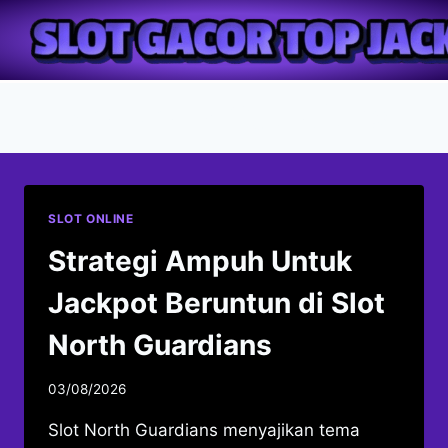
Skip
to
content
Slot North Guardians
SLOT ONLINE
Strategi Ampuh Untuk
Jackpot Beruntun di Slot
North Guardians
03/08/2026
Slot North Guardians menyajikan tema