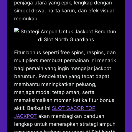
penjaga utara yang epik, lengkap dengan
simbol dewa, harta karun, dan efek visual
memukau.
Fitur bonus seperti free spins, respins, dan
multipliers membuat permainan ini menarik
bagi pemain yang ingin mengejar jackpot
beruntun. Pendekatan yang tepat dapat
membantu meningkatkan peluang,
menjaga modal tetap aman, serta
memaksimalkan momen ketika fitur bonus
aktif. Berikut ini
SLOT GACOR TOP
JACKPOT
akan membagikan panduan
lengkap untuk menerapkan strategi ampuh