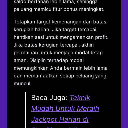
saldo bertahan lebih lama, sehingga
peluang memicu fitur bonus meningkat.
Tetapkan target kemenangan dan batas
kerugian harian. Jika target tercapai,
hentikan sesi untuk mengamankan profit.
Jika batas kerugian tercapai, akhiri
permainan untuk menjaga modal tetap
aman. Disiplin terhadap modal
memungkinkan Anda bermain lebih lama
dan memanfaatkan setiap peluang yang
muncul.
Baca Juga:
Teknik
Mudah Untuk Meraih
Jackpot Harian di