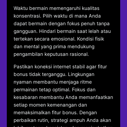
Waktu bermain memengaruhi kualitas
konsentrasi. Pilih waktu di mana Anda
dapat bermain dengan fokus penuh tanpa
gangguan. Hindari bermain saat lelah atau
tertekan secara emosional. Kondisi fisik
dan mental yang prima mendukung
pengambilan keputusan rasional.
Pastikan koneksi internet stabil agar fitur
bonus tidak terganggu. Lingkungan
nyaman membantu menjaga ritme
permainan tetap optimal. Fokus dan
kesabaran membantu Anda memanfaatkan
setiap momen kemenangan dan
memaksimalkan fitur bonus. Dengan
perbaikan rutin, strategi ampuh Anda akan