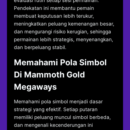
evaluasi rutin setiap sesi permainan.
Pendekatan ini membantu pemain
membuat keputusan lebih terukur,
meningkatkan peluang kemenangan besar,
dan mengurangi risiko kerugian, sehingga
permainan lebih strategis, menyenangkan,
dan berpeluang stabil.
Memahami Pola Simbol
Di Mammoth Gold
Megaways
Memahami pola simbol menjadi dasar
strategi yang efektif. Setiap putaran
memiliki peluang muncul simbol berbeda,
dan mengenali kecenderungan ini