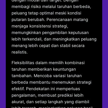
dengan modal dan target. Dengan
membagi risiko melalui taruhan berbeda,
peluang tetap optimal meski kondisi
putaran berubah. Perencanaan matang
menjaga konsistensi strategi,
memungkinkan pengambilan keputusan
lebih terkendali, dan meningkatkan peluang
menang lebih cepat dan stabil secara
realistis.
Fleksibilitas dalam memilih kombinasi
taruhan memberikan keuntungan
tambahan. Mencoba variasi taruhan
berbeda membantu menemukan strategi
efektif. Pendekatan ini memperluas
pengalaman, membuat prediksi lebih
akurat, dan setiap langkah yang diambil