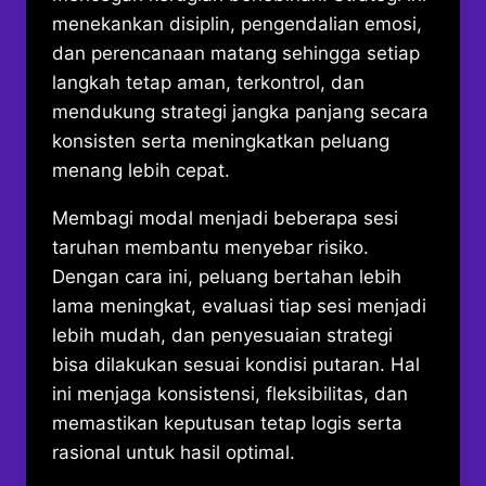
menekankan disiplin, pengendalian emosi,
dan perencanaan matang sehingga setiap
langkah tetap aman, terkontrol, dan
mendukung strategi jangka panjang secara
konsisten serta meningkatkan peluang
menang lebih cepat.
Membagi modal menjadi beberapa sesi
taruhan membantu menyebar risiko.
Dengan cara ini, peluang bertahan lebih
lama meningkat, evaluasi tiap sesi menjadi
lebih mudah, dan penyesuaian strategi
bisa dilakukan sesuai kondisi putaran. Hal
ini menjaga konsistensi, fleksibilitas, dan
memastikan keputusan tetap logis serta
rasional untuk hasil optimal.