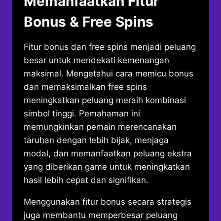
Memanfaatkan Fitur
Bonus & Free Spins
Fitur bonus dan free spins menjadi peluang
besar untuk mendekati kemenangan
maksimal. Mengetahui cara memicu bonus
dan memaksimalkan free spins
meningkatkan peluang meraih kombinasi
simbol tinggi. Pemahaman ini
memungkinkan pemain merencanakan
taruhan dengan lebih bijak, menjaga
modal, dan memanfaatkan peluang ekstra
yang diberikan game untuk meningkatkan
hasil lebih cepat dan signifikan.
Menggunakan fitur bonus secara strategis
juga membantu memperbesar peluang