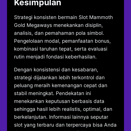
Kesimpulan
Strategi konsisten bermain Slot Mammoth
Gold Megaways menekankan disiplin,
analisis, dan pemahaman pola simbol.
Pengelolaan modal, pemanfaatan bonus,
kombinasi taruhan tepat, serta evaluasi
rutin menjadi fondasi keberhasilan.
Dengan konsistensi dan kesabaran,
strategi dijalankan lebih terkontrol dan
peluang meraih kemenangan cepat dan
stabil meningkat. Pendekatan ini
menekankan keputusan berbasis data
sehingga hasil lebih realistis, optimal, dan
berkelanjutan. Informasi lainnya seputar
slot yang terbaru dan terpercaya bisa Anda