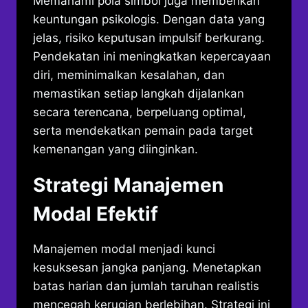
Memahami pola simbol juga memberikan
keuntungan psikologis. Dengan data yang
jelas, risiko keputusan impulsif berkurang.
Pendekatan ini meningkatkan kepercayaan
diri, meminimalkan kesalahan, dan
memastikan setiap langkah dijalankan
secara terencana, berpeluang optimal,
serta mendekatkan pemain pada target
kemenangan yang diinginkan.
Strategi Manajemen
Modal Efektif
Manajemen modal menjadi kunci
kesuksesan jangka panjang. Menetapkan
batas harian dan jumlah taruhan realistis
mencegah kerugian berlebihan. Strategi ini