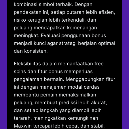
kombinasi simbol terbaik. Dengan
pendekatan ini, setiap putaran lebih efisien,
risiko kerugian lebih terkendali, dan
peluang mendapatkan kemenangan
meningkat. Evaluasi penggunaan bonus
menjadi kunci agar strategi berjalan optimal
dan konsisten.
Fleksibilitas dalam memanfaatkan free
spins dan fitur bonus memperluas
pengalaman bermain. Menggabungkan fitur
ini dengan manajemen modal cerdas
membantu pemain memaksimalkan
peluang, membuat prediksi lebih akurat,
dan setiap langkah yang diambil lebih
terarah, meningkatkan kemungkinan
Maxwin tercapai lebih cepat dan stabil.