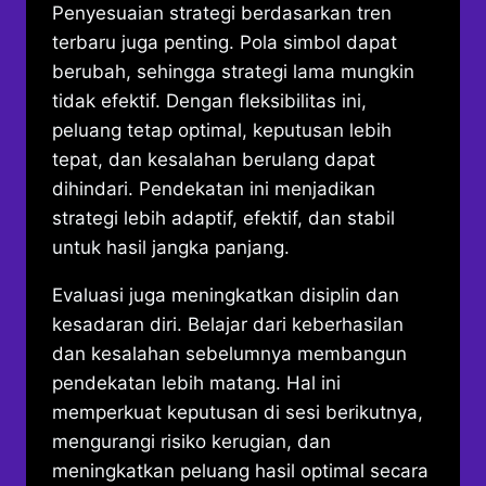
Penyesuaian strategi berdasarkan tren
terbaru juga penting. Pola simbol dapat
berubah, sehingga strategi lama mungkin
tidak efektif. Dengan fleksibilitas ini,
peluang tetap optimal, keputusan lebih
tepat, dan kesalahan berulang dapat
dihindari. Pendekatan ini menjadikan
strategi lebih adaptif, efektif, dan stabil
untuk hasil jangka panjang.
Evaluasi juga meningkatkan disiplin dan
kesadaran diri. Belajar dari keberhasilan
dan kesalahan sebelumnya membangun
pendekatan lebih matang. Hal ini
memperkuat keputusan di sesi berikutnya,
mengurangi risiko kerugian, dan
meningkatkan peluang hasil optimal secara