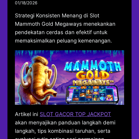
01/18/2026
Strategi Konsisten Menang di Slot
Mammoth Gold Megaways menekankan
pendekatan cerdas dan efektif untuk
memaksimalkan peluang kemenangan.
Artikel ini
SLOT GACOR TOP JACKPOT
akan menyajikan panduan langkah demi
langkah, tips kombinasi taruhan, serta