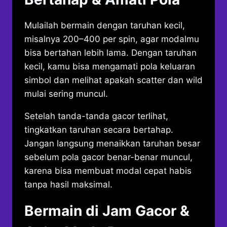
Mulailah bermain dengan taruhan kecil,
misalnya 200–400 per spin, agar modalmu
bisa bertahan lebih lama. Dengan taruhan
kecil, kamu bisa mengamati pola keluaran
simbol dan melihat apakah scatter dan wild
mulai sering muncul.
Setelah tanda-tanda gacor terlihat,
tingkatkan taruhan secara bertahap.
Jangan langsung menaikkan taruhan besar
sebelum pola gacor benar-benar muncul,
karena bisa membuat modal cepat habis
tanpa hasil maksimal.
Bermain di Jam Gacor &