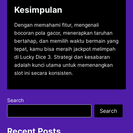
Kesimpulan
Dengan memahami fitur, mengenali
bocoran pola gacor, menerapkan taruhan
bertahap, dan memilih waktu bermain yang
tepat, kamu bisa meraih jackpot melimpah
di Lucky Dice 3. Strategi dan kesabaran
adalah kunci utama untuk memenangkan
slot ini secara konsisten.
Search
Search
Recent Posts