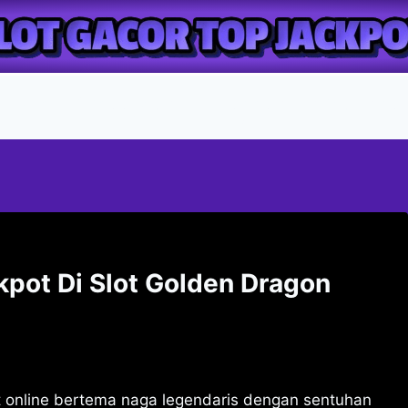
Slot Golden Dragon Inferno
kpot Di Slot Golden Dragon
t online bertema naga legendaris dengan sentuhan