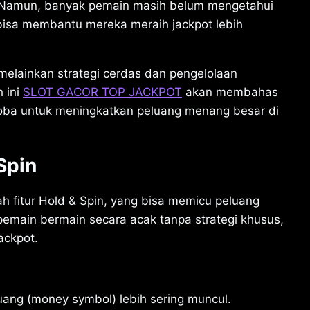
r. Namun, banyak pemain masih belum mengetahui
bisa membantu mereka meraih jackpot lebih
, melainkan strategi cerdas dan pengelolaan
 ini
SLOT GACOR TOP JACKPOT
akan membahas
coba untuk meningkatkan peluang menang besar di
Spin
lah fitur Hold & Spin, yang bisa memicu peluang
pemain bermain secara acak tanpa strategi khusus,
ackpot.
ang (money symbol) lebih sering muncul.