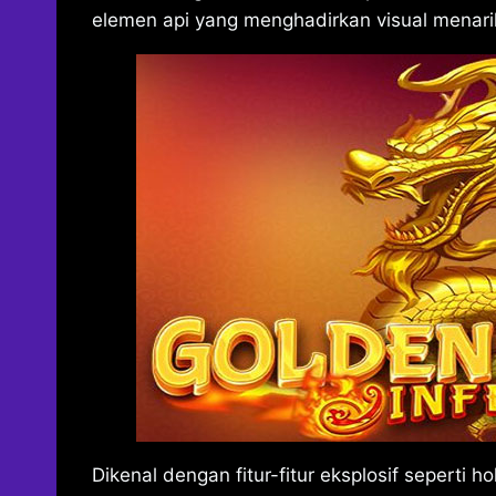
elemen api yang menghadirkan visual menar
Dikenal dengan fitur-fitur eksplosif seperti hol