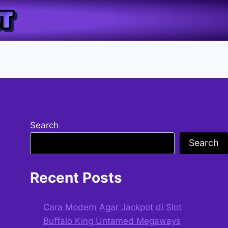
Search
Search
Recent Posts
Cara Modern Agar Jackpot di Slot
Buffalo King Untamed Megaways