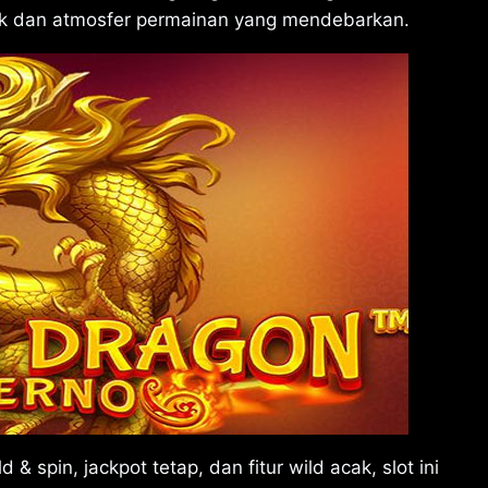
ik dan atmosfer permainan yang mendebarkan.
d & spin, jackpot tetap, dan fitur wild acak, slot ini