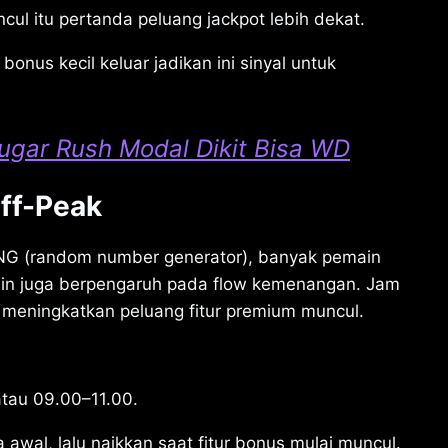
cul itu pertanda peluang jackpot lebih dekat.
bonus kecil keluar jadikan ini sinyal untuk
ugar Rush Modal Dikit Bisa WD
Off-Peak
NG (random number generator), banyak pemain
n juga berpengaruh pada flow kemenangan. Jam
ya meningkatkan peluang fitur premium muncul.
tau 09.00–11.00.
awal, lalu naikkan saat fitur bonus mulai muncul.