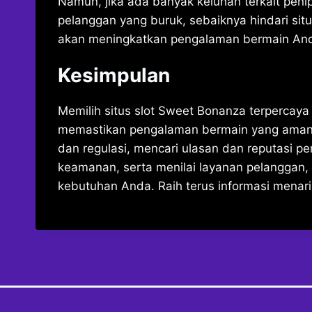
Namun, jika ada banyak keluhan terkait pen
pelanggan yang buruk, sebaiknya hindari situ
akan meningkatkan pengalaman bermain Anda
Kesimpulan
Memilih situs slot Sweet Bonanza terpercaya
memastikan pengalaman bermain yang aman
dan regulasi, mencari ulasan dan reputasi
keamanan, serta menilai layanan pelanggan
kebutuhan Anda. Raih terus informasi menari