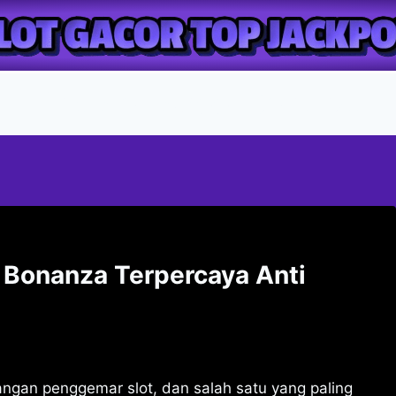
Link Slot Sweet Bonanza
t Bonanza Terpercaya Anti
langan penggemar slot, dan salah satu yang paling