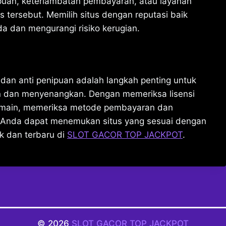
ipuan, keterlambatan pembayaran, atau layanan
s tersebut. Memilih situs dengan reputasi baik
 dan mengurangi risiko kerugian.
 dan anti penipuan adalah langkah penting untuk
 dan menyenangkan. Dengan memeriksa lisensi
 pemain, memeriksa metode pembayaran dan
, Anda dapat menemukan situs yang sesuai dengan
k dan terbaru di
SLOT GACOR TOP JACKPOT
.
© 2026
SLOT GACOR TOP JACKPOT