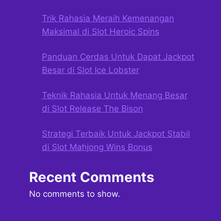
Trik Rahasia Meraih Kemenangan
Maksimal di Slot Heroic Spins
Panduan Cerdas Untuk Dapat Jackpot
Besar di Slot Ice Lobster
Teknik Rahasia Untuk Menang Besar
di Slot Release The Bison
Strategi Terbaik Untuk Jackpot Stabil
di Slot Mahjong Wins Bonus
Recent Comments
No comments to show.