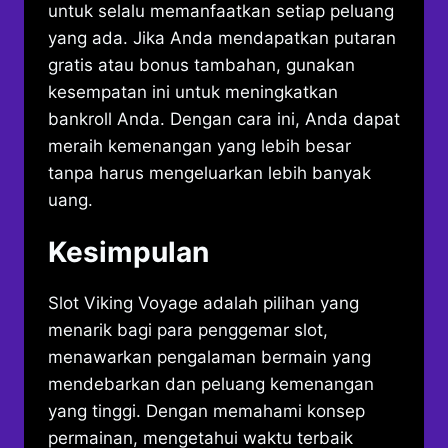
untuk selalu memanfaatkan setiap peluang
yang ada. Jika Anda mendapatkan putaran
gratis atau bonus tambahan, gunakan
kesempatan ini untuk meningkatkan
bankroll Anda. Dengan cara ini, Anda dapat
meraih kemenangan yang lebih besar
tanpa harus mengeluarkan lebih banyak
uang.
Kesimpulan
Slot Viking Voyage adalah pilihan yang
menarik bagi para penggemar slot,
menawarkan pengalaman bermain yang
mendebarkan dan peluang kemenangan
yang tinggi. Dengan memahami konsep
permainan, mengetahui waktu terbaik