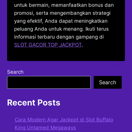
untuk bermain, memanfaatkan bonus dan
promosi, serta mengembangkan strategi
yang efektif, Anda dapat meningkatkan
peluang Anda untuk menang. Ikuti terus
informasi terbaru dengan gampang di
SLOT GACOR TOP JACKPOT
.
Search
Search
Recent Posts
Cara Modern Agar Jackpot di Slot Buffalo
King Untamed Megaways