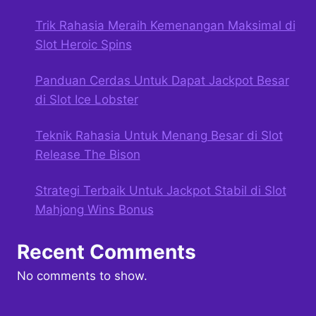
Trik Rahasia Meraih Kemenangan Maksimal di
Slot Heroic Spins
Panduan Cerdas Untuk Dapat Jackpot Besar
di Slot Ice Lobster
Teknik Rahasia Untuk Menang Besar di Slot
Release The Bison
Strategi Terbaik Untuk Jackpot Stabil di Slot
Mahjong Wins Bonus
Recent Comments
No comments to show.