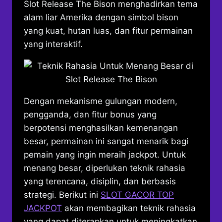
Slot Release The Bison menghadirkan tema
alam liar Amerika dengan simbol bison
yang kuat, hutan luas, dan fitur permainan
yang interaktif.
Dengan mekanisme gulungan modern,
pengganda, dan fitur bonus yang
berpotensi menghasilkan kemenangan
besar, permainan ini sangat menarik bagi
pemain yang ingin meraih jackpot. Untuk
menang besar, diperlukan teknik rahasia
yang terencana, disiplin, dan berbasis
strategi. Berikut ini
SLOT GACOR TOP
JACKPOT
akan membagikan teknik rahasia
yang dapat diterapkan untuk meningkatkan