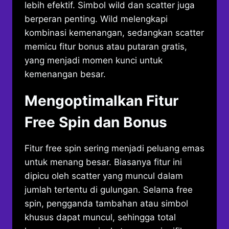
lebih efektif. Simbol wild dan scatter juga
berperan penting. Wild melengkapi
kombinasi kemenangan, sedangkan scatter
memicu fitur bonus atau putaran gratis,
yang menjadi momen kunci untuk
kemenangan besar.
Mengoptimalkan Fitur
Free Spin dan Bonus
Fitur free spin sering menjadi peluang emas
untuk menang besar. Biasanya fitur ini
dipicu oleh scatter yang muncul dalam
jumlah tertentu di gulungan. Selama free
spin, pengganda tambahan atau simbol
khusus dapat muncul, sehingga total