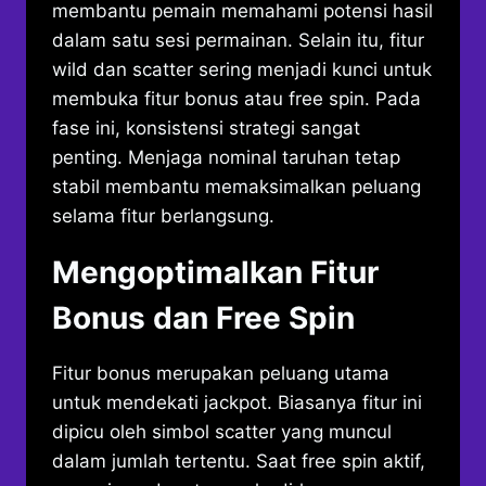
membantu pemain memahami potensi hasil
dalam satu sesi permainan. Selain itu, fitur
wild dan scatter sering menjadi kunci untuk
membuka fitur bonus atau free spin. Pada
fase ini, konsistensi strategi sangat
penting. Menjaga nominal taruhan tetap
stabil membantu memaksimalkan peluang
selama fitur berlangsung.
Mengoptimalkan Fitur
Bonus dan Free Spin
Fitur bonus merupakan peluang utama
untuk mendekati jackpot. Biasanya fitur ini
dipicu oleh simbol scatter yang muncul
dalam jumlah tertentu. Saat free spin aktif,