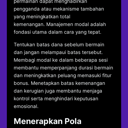
permainan dapat menghadirkan
pengganda atau mekanisme tambahan
yang meningkatkan total
kemenangan. Manajemen modal adalah
fondasi utama dalam cara yang tepat.
Tentukan batas dana sebelum bermain
dan jangan melampaui batas tersebut.
Membagi modal ke dalam beberapa sesi
membantu memperpanjang durasi bermain
dan meningkatkan peluang memasuki fitur
bonus. Menetapkan batas kemenangan
dan kerugian juga membantu menjaga
kontrol serta menghindari keputusan
emosional.
Menerapkan Pola