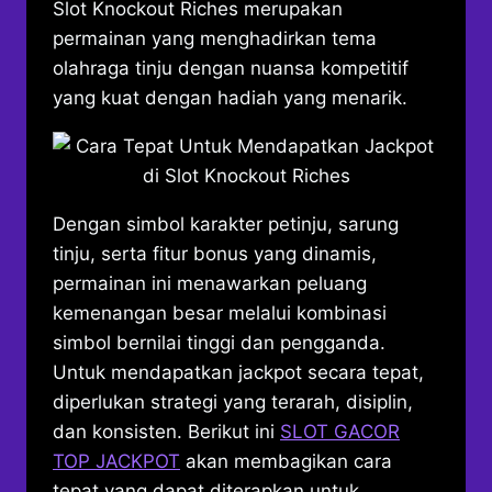
Slot Knockout Riches merupakan
permainan yang menghadirkan tema
olahraga tinju dengan nuansa kompetitif
yang kuat dengan hadiah yang menarik.
Dengan simbol karakter petinju, sarung
tinju, serta fitur bonus yang dinamis,
permainan ini menawarkan peluang
kemenangan besar melalui kombinasi
simbol bernilai tinggi dan pengganda.
Untuk mendapatkan jackpot secara tepat,
diperlukan strategi yang terarah, disiplin,
dan konsisten. Berikut ini
SLOT GACOR
TOP JACKPOT
akan membagikan cara
tepat yang dapat diterapkan untuk