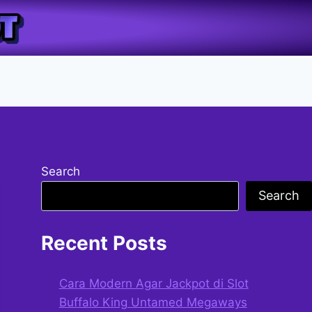
Search
Search
Recent Posts
Cara Modern Agar Jackpot di Slot
Buffalo King Untamed Megaways