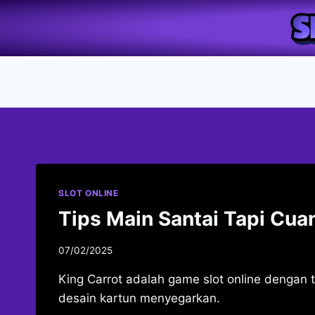
Skip
to
content
SLOT ONLINE
Tips Main Santai Tapi Cuan
07/02/2025
King Carrot adalah game slot online denga
desain kartun menyegarkan.