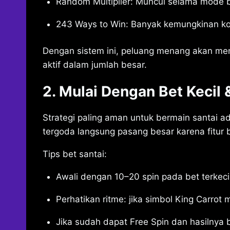
Random Multiplier: Muncul selama mode
243 Ways to Win: Banyak kemungkinan k
Dengan sistem ini, peluang menang akan menin
aktif dalam jumlah besar.
2. Mulai Dengan Bet Kecil 
Strategi paling aman untuk bermain santai a
tergoda langsung pasang besar karena fitur
Tips bet santai:
Awali dengan 10–20 spin pada bet terkeci
Perhatikan ritme: jika simbol King Carrot 
Jika sudah dapat Free Spin dan hasilnya 