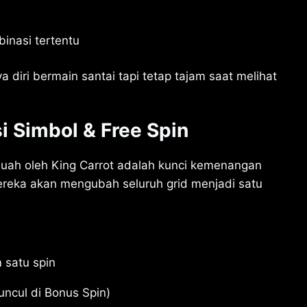
nasi tertentu
a diri bermain santai tapi tetap tajam saat melihat
i Simbol & Free Spin
 buah oleh King Carrot adalah kunci kemenangan
ereka akan mengubah seluruh grid menjadi satu
 satu spin
uncul di Bonus Spin)