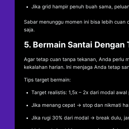
Jika grid hampir penuh buah sama, pelua
Sabar menunggu momen ini bisa lebih cuan d
saja.
5. Bermain Santai Dengan 
Agar tetap cuan tanpa tekanan, Anda perlu
kekalahan harian. Ini menjaga Anda tetap sa
Tips target bermain:
Target realistis: 1,5x – 2x dari modal awal 
Jika menang cepat → stop dan nikmati ha
Jika rugi 30% dari modal → break dulu, ja