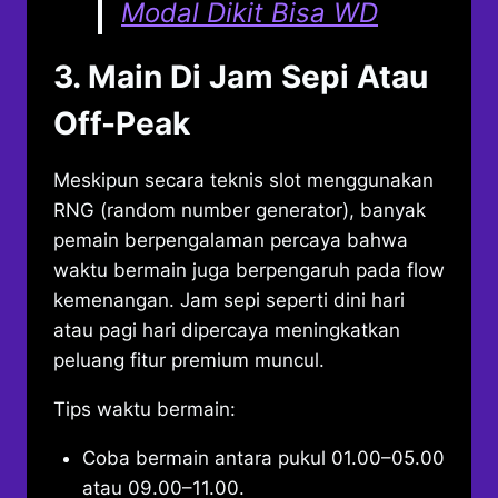
Modal Dikit Bisa WD
3. Main Di Jam Sepi Atau
Off-Peak
Meskipun secara teknis slot menggunakan
RNG (random number generator), banyak
pemain berpengalaman percaya bahwa
waktu bermain juga berpengaruh pada flow
kemenangan. Jam sepi seperti dini hari
atau pagi hari dipercaya meningkatkan
peluang fitur premium muncul.
Tips waktu bermain:
Coba bermain antara pukul 01.00–05.00
atau 09.00–11.00.