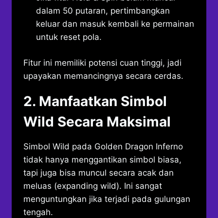
dalam 50 putaran, pertimbangkan
keluar dan masuk kembali ke permainan
untuk reset pola.
Fitur ini memiliki potensi cuan tinggi, jadi
upayakan memancingnya secara cerdas.
2. Manfaatkan Simbol
Wild Secara Maksimal
Simbol Wild pada Golden Dragon Inferno
tidak hanya menggantikan simbol biasa,
tapi juga bisa muncul secara acak dan
meluas (expanding wild). Ini sangat
menguntungkan jika terjadi pada gulungan
tengah.