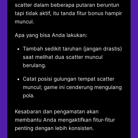
scatter dalam beberapa putaran beruntun
tapi tidak aktif, itu tanda fitur bonus hampir
muncul.
Apa yang bisa Anda lakukan:
Tambah sedikit taruhan (jangan drastis)
saat melihat dua scatter muncul
berulang.
Catat posisi gulungan tempat scatter
muncul; game ini cenderung mengulang
pola.
Kesabaran dan pengamatan akan
membantu Anda mengaktifkan fitur-fitur
penting dengan lebih konsisten.