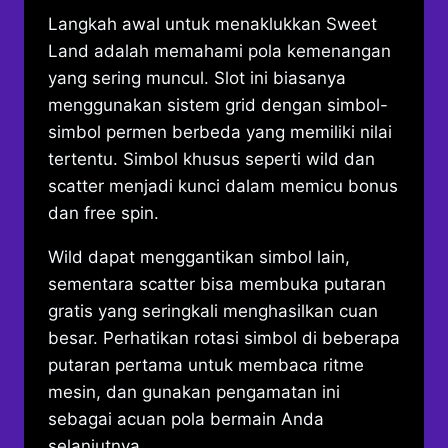
Langkah awal untuk menaklukkan Sweet
Land adalah memahami pola kemenangan
yang sering muncul. Slot ini biasanya
menggunakan sistem grid dengan simbol-
simbol permen berbeda yang memiliki nilai
tertentu. Simbol khusus seperti wild dan
scatter menjadi kunci dalam memicu bonus
dan free spin.
Wild dapat menggantikan simbol lain,
sementara scatter bisa membuka putaran
gratis yang seringkali menghasilkan cuan
besar. Perhatikan rotasi simbol di beberapa
putaran pertama untuk membaca ritme
mesin, dan gunakan pengamatan ini
sebagai acuan pola bermain Anda
selanjutnya.