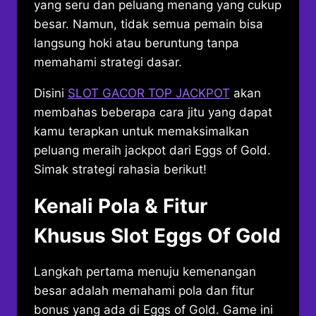
yang seru dan peluang menang yang cukup
besar. Namun, tidak semua pemain bisa
langsung hoki atau beruntung tanpa
memahami strategi dasar.
Disini
SLOT GACOR TOP JACKPOT
akan
membahas beberapa cara jitu yang dapat
kamu terapkan untuk memaksimalkan
peluang meraih jackpot dari Eggs of Gold.
Simak strategi rahasia berikut!
Kenali Pola & Fitur
Khusus Slot Eggs Of Gold
Langkah pertama menuju kemenangan
besar adalah memahami pola dan fitur
bonus yang ada di Eggs of Gold. Game ini