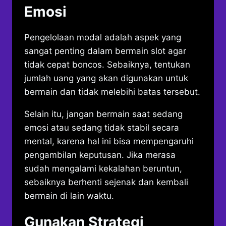
Emosi
Pengelolaan modal adalah aspek yang
sangat penting dalam bermain slot agar
tidak cepat boncos. Sebaiknya, tentukan
jumlah uang yang akan digunakan untuk
bermain dan tidak melebihi batas tersebut.
Selain itu, jangan bermain saat sedang
emosi atau sedang tidak stabil secara
mental, karena hal ini bisa mempengaruhi
pengambilan keputusan. Jika merasa
sudah mengalami kekalahan beruntun,
sebaiknya berhenti sejenak dan kembali
bermain di lain waktu.
Gunakan Strategi