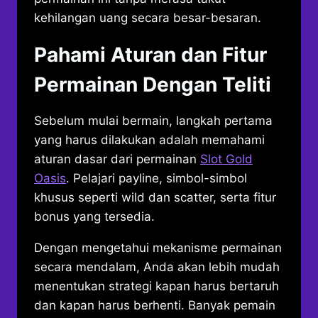
kehilangan uang secara besar-besaran.
Pahami Aturan dan Fitur
Permainan Dengan Teliti
Sebelum mulai bermain, langkah pertama
yang harus dilakukan adalah memahami
aturan dasar dari permainan
Slot Gold
Oasis
. Pelajari payline, simbol-simbol
khusus seperti wild dan scatter, serta fitur
bonus yang tersedia.
Dengan mengetahui mekanisme permainan
secara mendalam, Anda akan lebih mudah
menentukan strategi kapan harus bertaruh
dan kapan harus berhenti. Banyak pemain