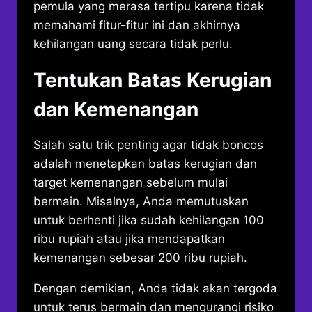
pemula yang merasa tertipu karena tidak
memahami fitur-fitur ini dan akhirnya
kehilangan uang secara tidak perlu.
Tentukan Batas Kerugian
dan Kemenangan
Salah satu trik penting agar tidak boncos
adalah menetapkan batas kerugian dan
target kemenangan sebelum mulai
bermain. Misalnya, Anda memutuskan
untuk berhenti jika sudah kehilangan 100
ribu rupiah atau jika mendapatkan
kemenangan sebesar 200 ribu rupiah.
Dengan demikian, Anda tidak akan tergoda
untuk terus bermain dan mengurangi risiko