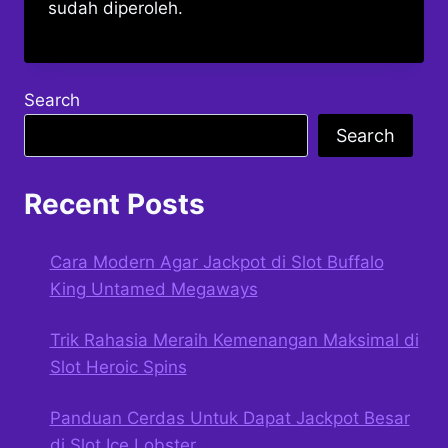
sudah diperoleh.
Search
Search
Recent Posts
Cara Modern Agar Jackpot di Slot Buffalo
King Untamed Megaways
Trik Rahasia Meraih Kemenangan Maksimal di
Slot Heroic Spins
Panduan Cerdas Untuk Dapat Jackpot Besar
di Slot Ice Lobster