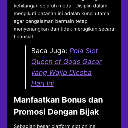
kehilangan seluruh modal. Disiplin dalam
mengikuti batasan ini adalah kunci utama
agar pengalaman bermain tetap
menyenangkan dan tidak merugikan secara
finansial.
Baca Juga:
Pola Slot
Queen of Gods Gacor
yang Wajib Dicoba
Hari Ini
Manfaatkan Bonus dan
Promosi Dengan Bijak
Sebagian besar platform slot online