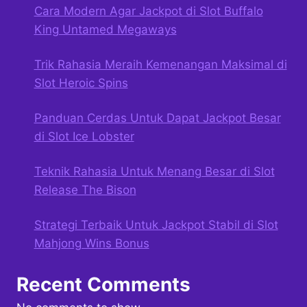
Cara Modern Agar Jackpot di Slot Buffalo
King Untamed Megaways
Trik Rahasia Meraih Kemenangan Maksimal di
Slot Heroic Spins
Panduan Cerdas Untuk Dapat Jackpot Besar
di Slot Ice Lobster
Teknik Rahasia Untuk Menang Besar di Slot
Release The Bison
Strategi Terbaik Untuk Jackpot Stabil di Slot
Mahjong Wins Bonus
Recent Comments